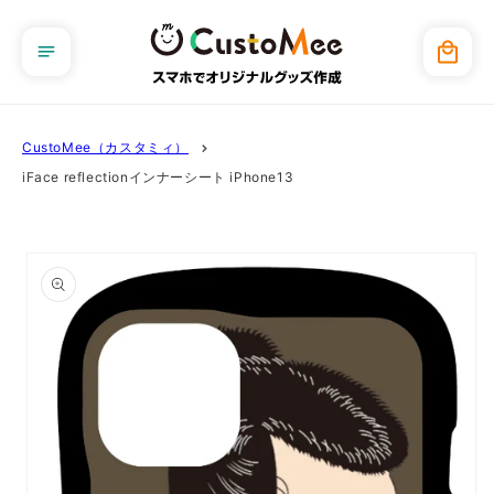
コンテ
ンツに
カ
進む
ー
ト
CustoMee（カスタミィ）
iFace reflectionインナーシート iPhone13
商品情
報にス
キップ