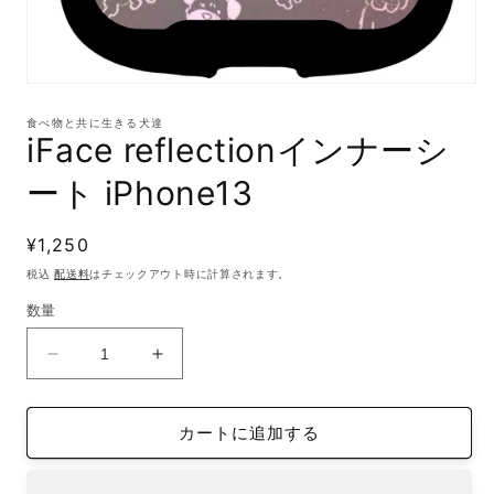
モ
ー
食べ物と共に生きる犬達
ダ
iFace reflectionインナーシ
ル
で
ート iPhone13
メ
デ
ィ
通
¥1,250
ア
(1)
常
税込
配送料
はチェックアウト時に計算されます。
を
価
開
数量
格
く
iFace
iFace
reflection
reflection
イ
イ
カートに追加する
ン
ン
ナ
ナ
ー
ー