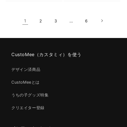
1
…
2
3
6
CustoMee（カスタミィ）を使う
デザイン済商品
CustoMeeとは
うちの子グッズ特集
クリエイター登録