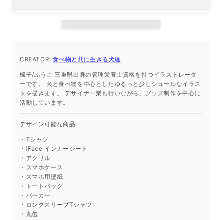
シ
シ
ー
ー
ト
ト
iPhone13
iPhone13
の
の
CREATOR:
食べ物と共に生きる犬達
数
数
楓子/ふうこ 三重県出身の管理栄養士資格を持つイラストレータ
量
量
ーです。 犬と食べ物を中心としたゆるっと少しシュールなイラス
を
を
トを描きます。 デザイナー業も行いながら、グッズ制作を中心に
減
増
活動しています。
ら
や
デザイン可能な商品:
す
す
・Tシャツ
・iFace インナーシート
・アクリル
・スマホケース
・スマホ用壁紙
・トートバッグ
・パーカー
・ロングスリーブTシャツ
・丸缶