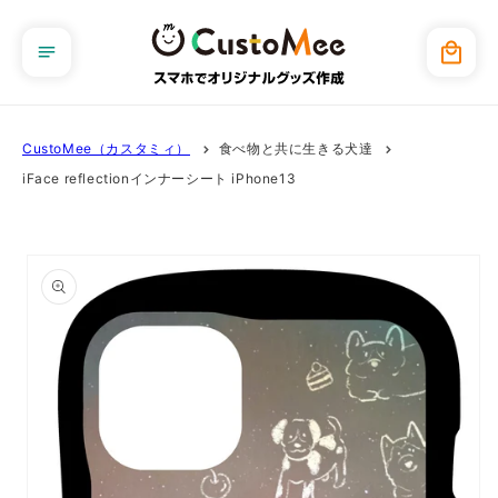
コンテ
ンツに
カ
進む
ー
ト
CustoMee（カスタミィ）
食べ物と共に生きる犬達
iFace reflectionインナーシート iPhone13
商品情
報にス
キップ