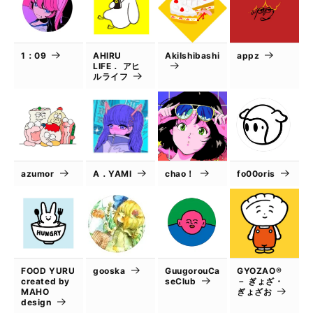
1：09
AHIRU
AkiIshibashi
appz
LIFE． アヒ
ルライフ
azumor
A．YAMI
chao！
fo00oris
FOOD YURU
gooska
GuugorouCa
GYOZAO®
created by
seClub
－ ぎょざ・
MAHO
ぎょざお
design