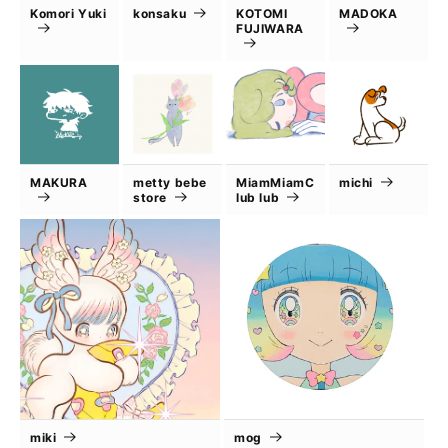
Komori Yuki
konsaku
KOTOMI
MADOKA
FUJIWARA
MAKURA
metty bebe
MiamMiamC
michi
store
lub lub
miki
mog