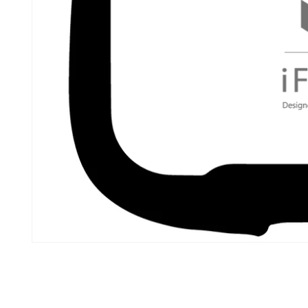
モ
ー
ダ
ル
で