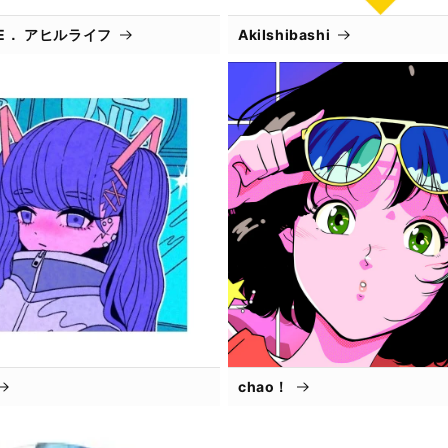
IFE． アヒルライフ
AkiIshibashi
chao！