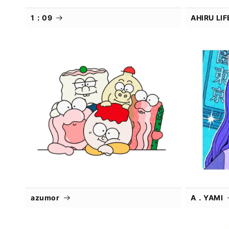
1：09
AHIRU L
azumor
A．YAMI