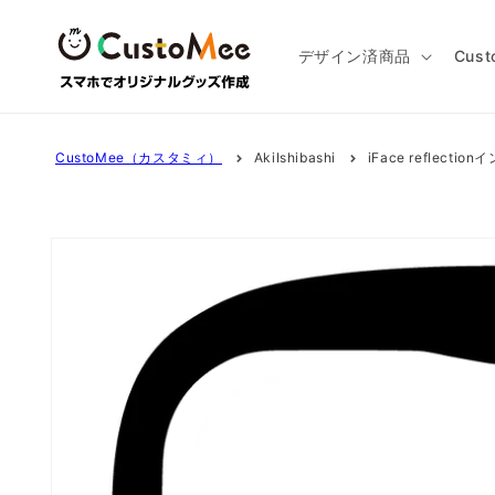
コンテ
ンツに
進む
デザイン済商品
Cus
CustoMee（カスタミィ）
AkiIshibashi
iFace reflecti
商品情
報にス
キップ