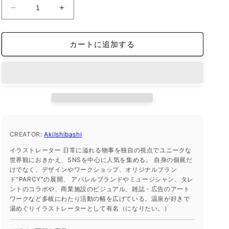
iFace
iFace
reflection
reflection
イ
イ
カートに追加する
ン
ン
ナ
ナ
ー
ー
シ
シ
ー
ー
ト
ト
iPhone13
iPhone13
の
の
CREATOR:
AkiIshibashi
数
数
イラストレーター 日常に溢れる物事を独自の視点でユニークな
量
量
世界観におきかえ、SNSを中心に人気を集める。 自身の個展だ
を
を
けでなく、デザインやワークショップ、オリジナルブラン
減
増
ド“PARCY”の展開、 アパレルブランドやミュージシャン、タレ
ントのコラボや、商業施設のビジュアル、雑誌・広告のアート
ら
や
ワークなど多岐にわたり活動の幅を広げている。温泉が好きで
す
す
湯めぐりイラストレーターとして有名（になりたい。）