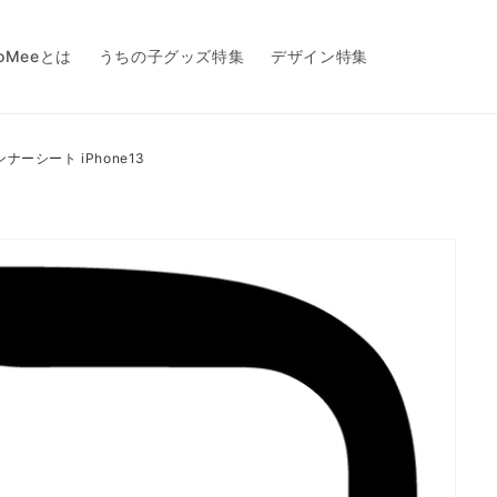
toMeeとは
うちの子グッズ特集
デザイン特集
onインナーシート iPhone13