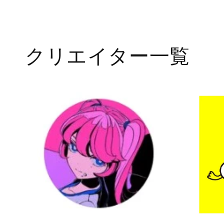
メ
デ
ィ
ア
(1)
を
クリエイター一覧
開
く