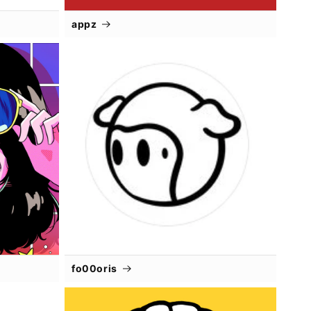
appz
fo00oris