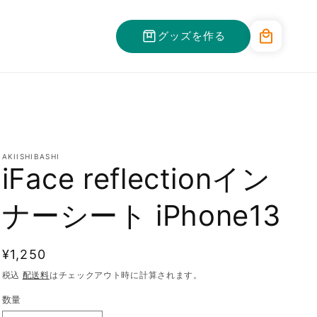
カ
グッズを作る
ー
ト
AKIISHIBASHI
iFace reflectionイン
ナーシート iPhone13
通
¥1,250
常
税込
配送料
はチェックアウト時に計算されます。
価
数量
格