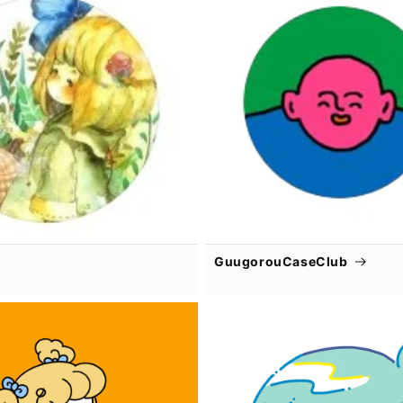
GuugorouCaseClub