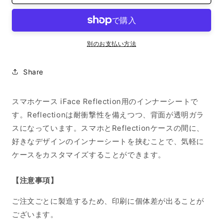
ナ
ナ
ー
ー
シ
シ
ー
ー
別のお支払い方法
ト
ト
iPhone13
iPhone13
Share
東
東
京
京
タ
タ
スマホケース iFace Reflection用のインナーシートで
ワ
ワ
す。Reflectionは耐衝撃性を備えつつ、背面が透明ガラ
ー
ー
スになっています。スマホとReflectionケースの間に、
の
の
好きなデザインのインナーシートを挟むことで、気軽に
浮
浮
ケースをカスタマイズすることができます。
世
世
絵
絵
【注意事項】
の
の
数
数
ご注文ごとに製造するため、印刷に個体差が出ることが
量
量
ございます。
を
を