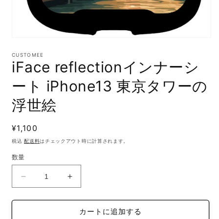
モ
ー
CUSTOMEE
ダ
iFace reflectionインナーシ
ル
で
ート iPhone13 東京タワーの
メ
デ
浮世絵
ィ
ア
(1)
通
¥1,100
を
開
常
税込
配送料
はチェックアウト時に計算されます。
く
価
数量
格
iFace
iFace
reflection
reflection
イ
イ
カートに追加する
ン
ン