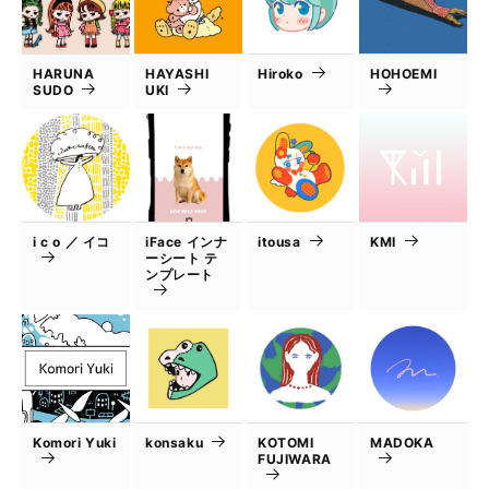
HARUNA
HAYASHI
Hiroko
HOHOEMI
SUDO
UKI
i c o ／ イコ
iFace インナ
itousa
KMI
ーシート テ
ンプレート
Komori Yuki
konsaku
KOTOMI
MADOKA
FUJIWARA