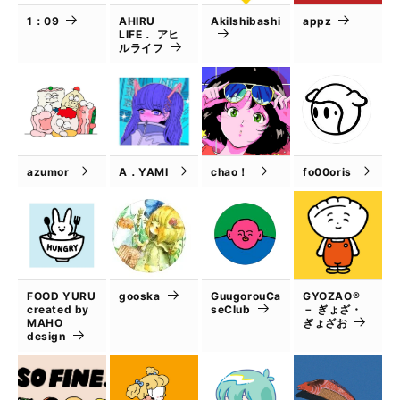
1：09
AHIRU
AkiIshibashi
appz
LIFE． アヒ
ルライフ
azumor
A．YAMI
chao！
fo00oris
FOOD YURU
gooska
GuugorouCa
GYOZAO®
created by
seClub
－ ぎょざ・
MAHO
ぎょざお
design