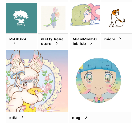
MAKURA
metty bebe
MiamMiamC
michi
store
lub lub
miki
mog