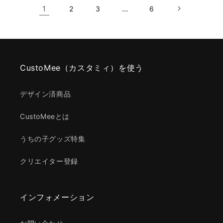
1
…
2
3
6
CustoMee（カスタミィ）を使う
デザイン済商品
CustoMeeとは
うちの子グッズ特集
クリエイター登録
インフォメーション