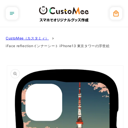
コンテ
ンツに
カ
進む
ー
ト
CustoMee（カスタミィ）
iFace reflectionインナーシート iPhone13 東京タワーの浮世絵
商品情
報にス
キップ