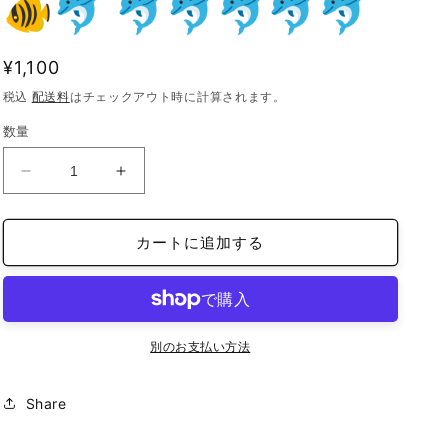
🐠🐬 🐬🐬🐬🐬🐬
通
¥1,100
常
税込
配送料
はチェックアウト時に計算されます。
価
数量
格
iFace
iFace
reflection
reflection
イ
イ
カートに追加する
ン
ン
ナ
ナ
ー
ー
シ
シ
ー
ー
別のお支払い方法
ト
ト
iPhone13
iPhone13
Share
プ
プ
ー
ー