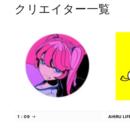
メ
クリエイター一覧
デ
ィ
ア
(1)
を
開
く
1：09
AHIRU L