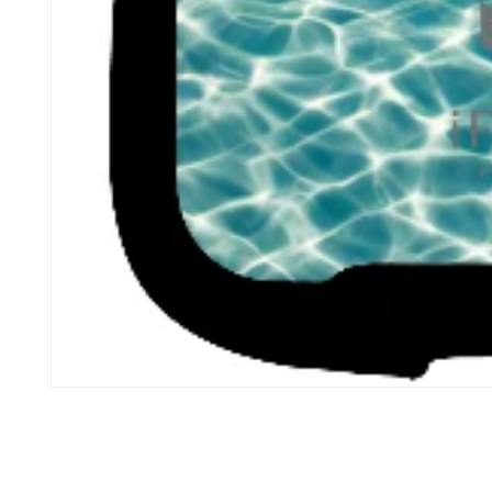
モ
ー
ダ
ル
で