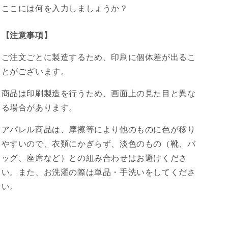
ル
ル
ここには何を入力しましょうか？
水
水
面
面
【注意事項】
揺
揺
ら
ら
ご注文ごとに製造するため、印刷に個体差が出るこ
ぎ
ぎ
とがございます。
水
水
色
色
商品は印刷製造を行うため、画面上の見た目と異な
💗
💗
る場合があります。
💗
💗
💗
💗
アパレル商品は、摩擦等により他のものに色が移り
🪼
🪼
やすいので、衣類にかぎらず、淡色のもの（靴、バ
🐠
🐠
🐬
🐬
ッグ、座席など）との組み合わせはお避けくださ
🐬
🐬
い。また、お洗濯の際は単品・手洗いをしてくださ
🐬
🐬
い。
🐬
🐬
🐬
🐬
🐬
🐬
の
の