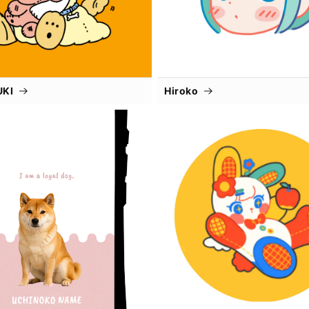
UKI
Hiroko