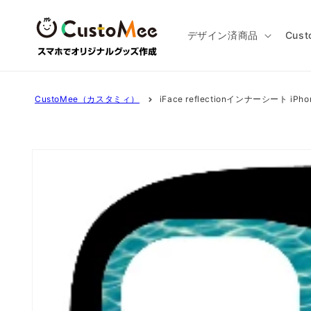
コンテ
ンツに
進む
デザイン済商品
Cus
CustoMee（カスタミィ）
iFace reflectionインナーシート iP
商品情
報にス
キップ