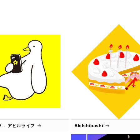
IFE． アヒルライフ
AkiIshibashi