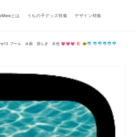
toMeeとは
うちの子グッズ特集
デザイン特集
hone13 プール 水面 揺らぎ 水色 💗💗💗 🪼 🐠🐬 🐬🐬🐬🐬🐬