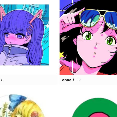
chao！