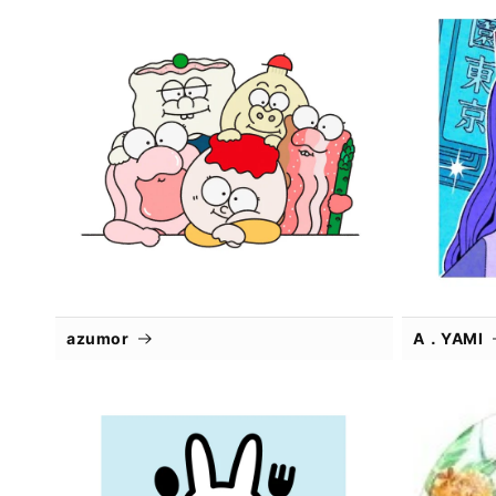
azumor
A．YAMI