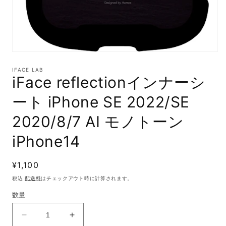
モ
ー
IFACE LAB
ダ
iFace reflectionインナーシ
ル
で
ート iPhone SE 2022/SE
メ
デ
2020/8/7 AI モノトーン
ィ
ア
iPhone14
(1)
を
開
く
通
¥1,100
常
税込
配送料
はチェックアウト時に計算されます。
価
数量
格
iFace
iFace