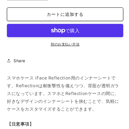
reflection
reflection
イ
イ
カートに追加する
ン
ン
ナ
ナ
ー
ー
シ
シ
ー
ー
別のお支払い方法
ト
ト
iPhone
iPhone
Share
SE
SE
2022/SE
2022/SE
2020/8/7
2020/8/7
スマホケース iFace Reflection用のインナーシートで
AI
AI
す。Reflectionは耐衝撃性を備えつつ、背面が透明ガラ
モ
モ
スになっています。スマホとReflectionケースの間に、
ノ
ノ
ト
ト
好きなデザインのインナーシートを挟むことで、気軽に
ー
ー
ケースをカスタマイズすることができます。
ン
ン
iPhone14
iPhone14
【注意事項】
の
の