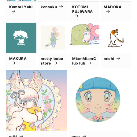
Komori Yuki
konsaku
KOTOMI
MADOKA
FUJIWARA
MAKURA
metty bebe
MiamMiamC
michi
store
lub lub
miki
mog