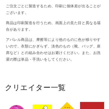
数
数
ご注文ごとに製造するため、印刷に個体差が出ることが
量
量
ございます。
を
を
減
増
商品は印刷製造を行うため、画面上の見た目と異なる場
ら
や
合があります。
す
す
アパレル商品は、摩擦等により他のものに色が移りやす
いので、衣類にかぎらず、淡色のもの（靴、バッグ、座
席など）との組み合わせはお避けください。また、お洗
濯の際は単品・手洗いをしてください。
クリエイター一覧