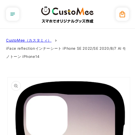
コンテ
ンツに
カ
進む
ー
ト
CustoMee（カスタミィ）
iFace reflectionインナーシート iPhone SE 2022/SE 2020/8/7 AI モ
ノトーン iPhone14
商品情
報にス
キップ