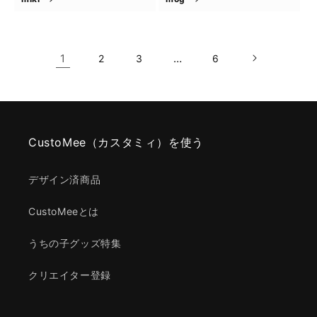
1
…
2
3
6
CustoMee（カスタミィ）を使う
デザイン済商品
CustoMeeとは
うちの子グッズ特集
クリエイター登録