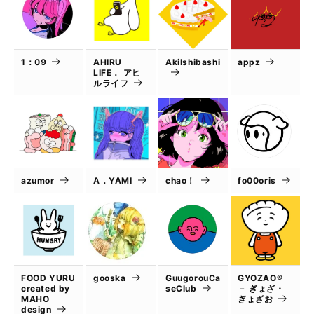
1：09
AHIRU
AkiIshibashi
appz
LIFE． アヒ
ルライフ
azumor
A．YAMI
chao！
fo00oris
FOOD YURU
gooska
GuugorouCa
GYOZAO®
created by
seClub
－ ぎょざ・
MAHO
ぎょざお
design