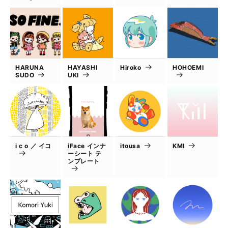
HARUNA
HAYASHI
Hiroko
HOHOEMI
SUDO
UKI
i c o ／ イコ
iFace インナ
itousa
KMI
ーシート テ
ンプレート