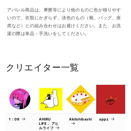
ら
や
す
す
アパレル商品は、摩擦等により他のものに色が移りやす
いので、衣類にかぎらず、淡色のもの（靴、バッグ、座
席など）との組み合わせはお避けください。また、お洗
濯の際は単品・手洗いをしてください。
クリエイター一覧
1：09
AHIRU
AkiIshibashi
appz
LIFE． アヒ
ルライフ