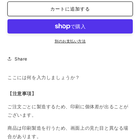
イ
イ
カートに追加する
ン
ン
ナ
ナ
ー
ー
シ
シ
ー
ー
別のお支払い方法
ト
ト
iPhone
iPhone
Share
SE
SE
2022/SE
2022/SE
2020/8/7
2020/8/7
ここには何を入力しましょうか？
王
王
冠
冠
【注意事項】
赤
赤
の
の
ご注文ごとに製造するため、印刷に個体差が出ることが
数
数
ございます。
量
量
を
を
商品は印刷製造を行うため、画面上の見た目と異なる場
減
増
合があります。