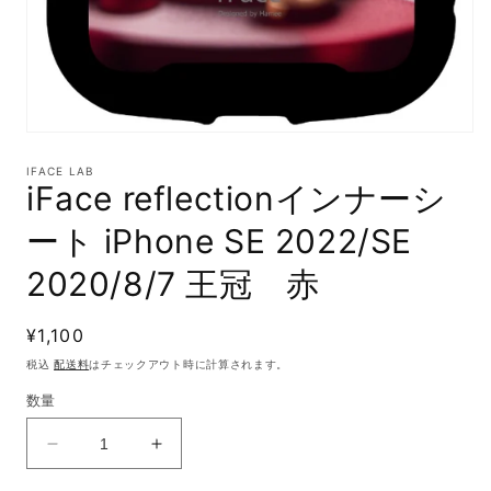
モ
ー
IFACE LAB
ダ
iFace reflectionインナーシ
ル
で
ート iPhone SE 2022/SE
メ
デ
2020/8/7 王冠 赤
ィ
ア
(1)
通
¥1,100
を
開
常
税込
配送料
はチェックアウト時に計算されます。
く
価
数量
格
iFace
iFace
reflection
reflection