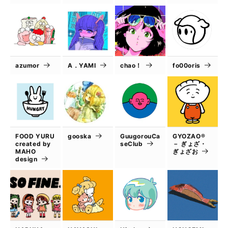
azumor
A．YAMI
chao！
fo00oris
FOOD YURU
gooska
GuugorouCa
GYOZAO®
created by
seClub
－ ぎょざ・
MAHO
ぎょざお
design