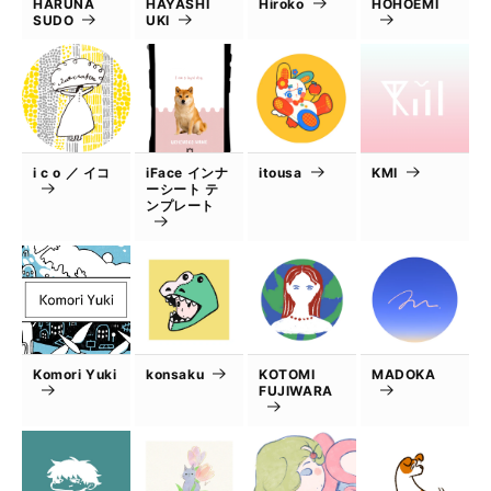
HARUNA
HAYASHI
Hiroko
HOHOEMI
SUDO
UKI
i c o ／ イコ
iFace インナ
itousa
KMI
ーシート テ
ンプレート
Komori Yuki
konsaku
KOTOMI
MADOKA
FUJIWARA