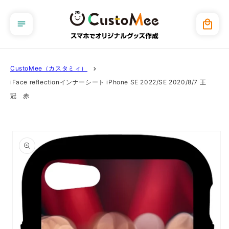
コンテ
ンツに
カ
進む
ー
ト
CustoMee（カスタミィ）
iFace reflectionインナーシート iPhone SE 2022/SE 2020/8/7 王
冠 赤
商品情
報にス
キップ