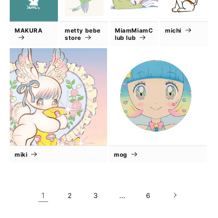
MAKURA
metty bebe
MiamMiamC
michi
store
lub lub
miki
mog
1
…
2
3
6