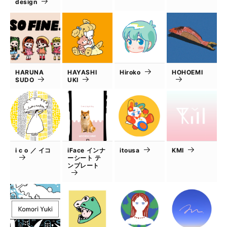
design
HARUNA
HAYASHI
Hiroko
HOHOEMI
SUDO
UKI
i c o ／ イコ
iFace インナ
itousa
KMI
ーシート テ
ンプレート