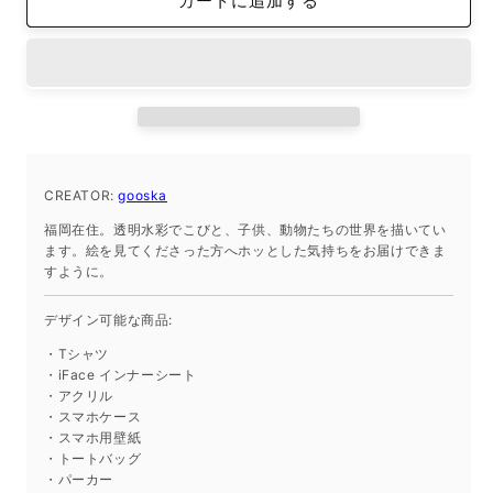
カートに追加する
ン
ン
ナ
ナ
ー
ー
シ
シ
ー
ー
ト
ト
iPhone
iPhone
SE
SE
CREATOR:
gooska
2022/SE
2022/SE
福岡在住。透明水彩でこびと、子供、動物たちの世界を描いてい
2020/8/7
2020/8/7
ます。絵を見てくださった方へホッとした気持ちをお届けできま
の
の
すように。
数
数
量
量
デザイン可能な商品:
を
を
・Tシャツ
減
増
・iFace インナーシート
ら
や
・アクリル
す
す
・スマホケース
・スマホ用壁紙
・トートバッグ
・パーカー