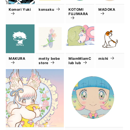
Komori Yuki
konsaku
KOTOMI
MADOKA
FUJIWARA
MAKURA
metty bebe
MiamMiamC
michi
store
lub lub