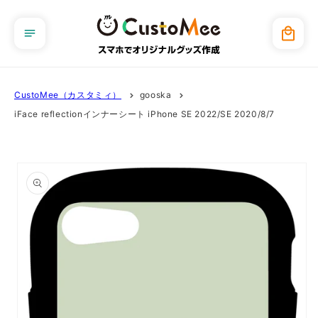
コンテ
ンツに
カ
進む
ー
ト
CustoMee（カスタミィ）
gooska
iFace reflectionインナーシート iPhone SE 2022/SE 2020/8/7
商品情
報にス
キップ