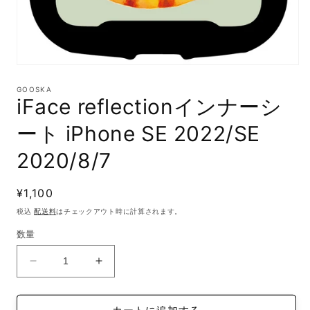
モ
ー
GOOSKA
ダ
iFace reflectionインナーシ
ル
で
ート iPhone SE 2022/SE
メ
デ
2020/8/7
ィ
ア
(1)
通
¥1,100
を
開
常
税込
配送料
はチェックアウト時に計算されます。
く
価
数量
格
iFace
iFace
reflection
reflection
イ
イ