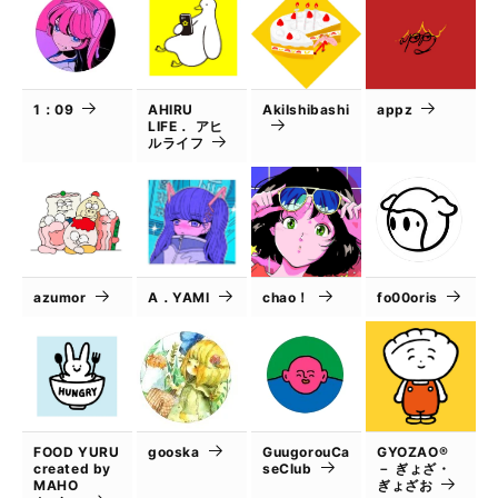
1：09
AHIRU
AkiIshibashi
appz
LIFE． アヒ
ルライフ
azumor
A．YAMI
chao！
fo00oris
FOOD YURU
gooska
GuugorouCa
GYOZAO®
created by
seClub
－ ぎょざ・
MAHO
ぎょざお