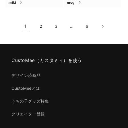
miki
mog
1
…
2
3
6
CustoMee（カスタミィ）を使う
デザイン済商品
CustoMeeとは
うちの子グッズ特集
クリエイター登録