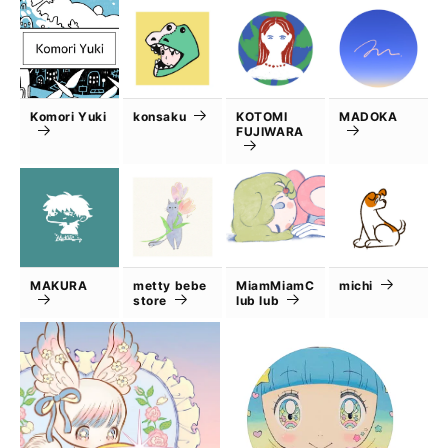
Komori Yuki
konsaku
KOTOMI
MADOKA
FUJIWARA
MAKURA
metty bebe
MiamMiamC
michi
store
lub lub