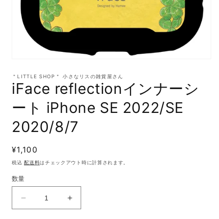
モ
ー
＂LITTLE SHOP＂ 小さなリスの雑貨屋さん
ダ
iFace reflectionインナーシ
ル
で
ート iPhone SE 2022/SE
メ
デ
2020/8/7
ィ
ア
(1)
通
¥1,100
を
開
常
税込
配送料
はチェックアウト時に計算されます。
く
価
数量
格
iFace
iFace
reflection
reflection