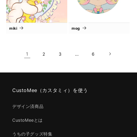
miki
mog
1
…
2
3
6
CustoMee（カスタミィ）を使う
デザイン済商品
CustoMeeとは
うちの子グッズ特集