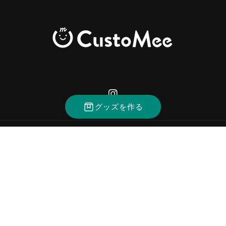
Instagram
グッズを作る
決
済
方
法
© 2026,
CustoMee（カスタミィ）
返金ポリシー
プライバシーポリシー
利用規約
配送ポリシー
特定商取引法に基づく表記