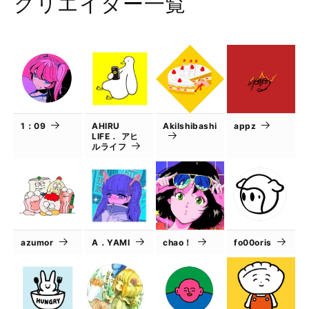
クリエイター一覧
1：09
AHIRU
AkiIshibashi
appz
LIFE． アヒ
ルライフ
azumor
A．YAMI
chao！
fo00oris