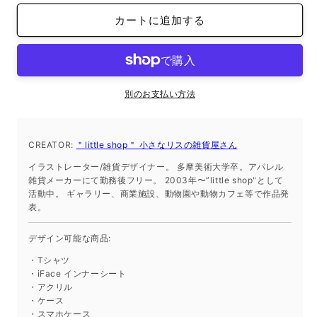
イ
イ
カートに追加する
ン
ン
ナ
ナ
ー
ー
シ
シ
ー
ー
別のお支払い方法
ト
ト
iPhone
iPhone
SE
SE
CREATOR:
＂little shop＂ 小さなリスの雑貨屋さん
2022/SE
2022/SE
イラストレーター/雑貨デザイナー。 多摩美術大学卒。アパレル
2020/8/7
2020/8/7
雑貨メーカーにて勤務後フリー。 2003年〜”little shop"として
の
の
活動中。 ギャラリー、商業施設、動物園や動物カフェ等で作品発
数
数
表。
量
量
を
を
デザイン可能な商品:
減
増
・Tシャツ
ら
や
・iFace インナーシート
す
す
・アクリル
・ケース
・スマホケース