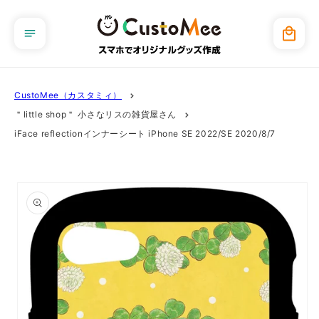
コンテ
ンツに
カ
進む
ー
ト
CustoMee（カスタミィ）
＂little shop＂ 小さなリスの雑貨屋さん
iFace reflectionインナーシート iPhone SE 2022/SE 2020/8/7
商品情
報にス
キップ