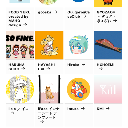
FOOD YURU
gooska
GuugorouCa
GYOZAO®
created by
seClub
－ ぎょざ・
MAHO
ぎょざお
design
HARUNA
HAYASHI
Hiroko
HOHOEMI
SUDO
UKI
i c o ／ イコ
iFace インナ
itousa
KMI
ーシート テ
ンプレート