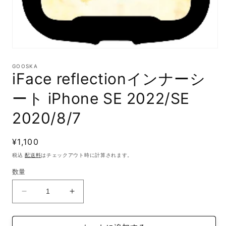
モ
ー
GOOSKA
ダ
iFace reflectionインナーシ
ル
で
ート iPhone SE 2022/SE
メ
デ
2020/8/7
ィ
ア
(1)
通
¥1,100
を
開
常
税込
配送料
はチェックアウト時に計算されます。
く
価
数量
格
iFace
iFace
reflection
reflection
イ
イ