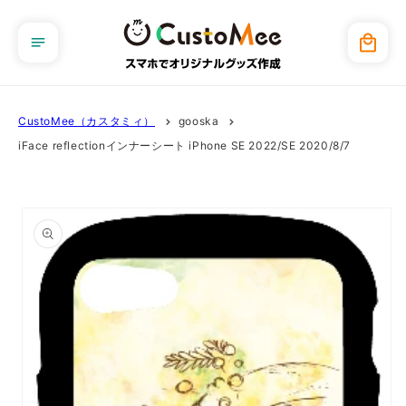
コンテ
ンツに
カ
進む
ー
ト
CustoMee（カスタミィ）
gooska
iFace reflectionインナーシート iPhone SE 2022/SE 2020/8/7
商品情
報にス
キップ