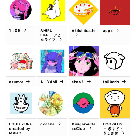
1：09
AHIRU
AkiIshibashi
appz
LIFE． アヒ
ルライフ
azumor
A．YAMI
chao！
fo00oris
FOOD YURU
gooska
GuugorouCa
GYOZAO®
created by
seClub
－ ぎょざ・
MAHO
ぎょざお