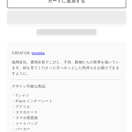
カートに追加する
ン
ン
ナ
ナ
ー
ー
シ
シ
ー
ー
ト
ト
iPhone
iPhone
SE
SE
CREATOR:
gooska
2022/SE
2022/SE
福岡在住。透明水彩でこびと、子供、動物たちの世界を描いてい
2020/8/7
2020/8/7
ます。絵を見てくださった方へホッとした気持ちをお届けできま
の
の
すように。
数
数
量
量
デザイン可能な商品:
を
を
・Tシャツ
減
増
・iFace インナーシート
ら
や
・アクリル
す
す
・スマホケース
・スマホ用壁紙
・トートバッグ
・パーカー