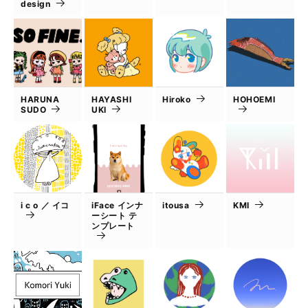
design
HARUNA
HAYASHI
Hiroko
HOHOEMI
SUDO
UKI
i c o ／ イコ
iFace インナ
itousa
KMI
ーシート テ
ンプレート