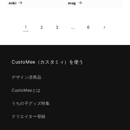
miki
mog
1
…
2
3
6
CustoMee（カスタミィ）を使う
デザイン済商品
CustoMeeとは
うちの子グッズ特集
クリエイター登録