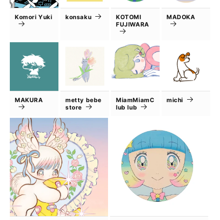
Komori Yuki
konsaku
KOTOMI
MADOKA
FUJIWARA
MAKURA
metty bebe
MiamMiamC
michi
store
lub lub