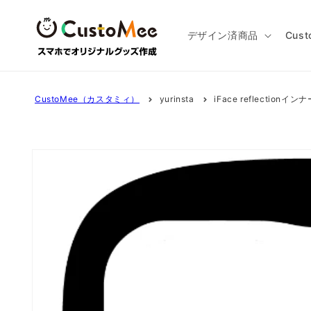
コンテ
ンツに
進む
デザイン済商品
Cus
CustoMee（カスタミィ）
yurinsta
iFace reflectionインナ
商品情
報にス
キップ