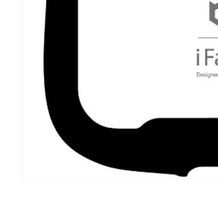
モ
ー
ダ
ル
で