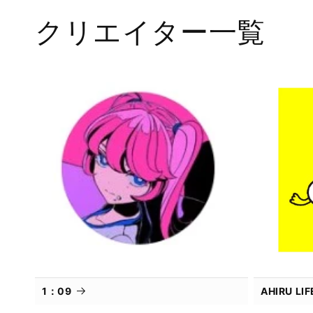
メ
クリエイター一覧
デ
ィ
ア
(1)
を
開
く
1：09
AHIRU L