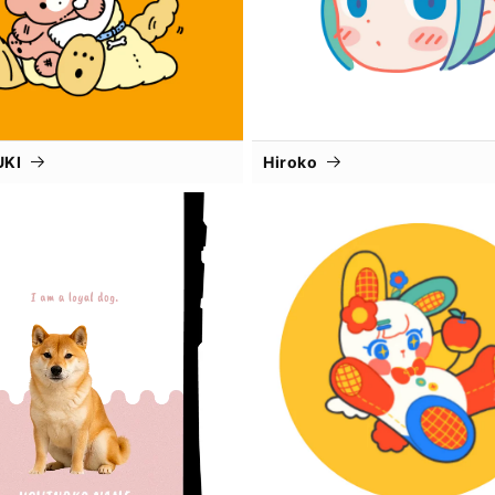
UKI
Hiroko