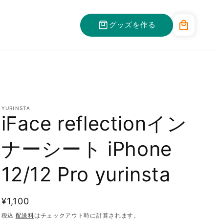
カ
グッズを作る
ー
ト
YURINSTA
iFace reflectionイン
ナーシート iPhone
12/12 Pro yurinsta
通
¥1,100
常
税込
配送料
はチェックアウト時に計算されます。