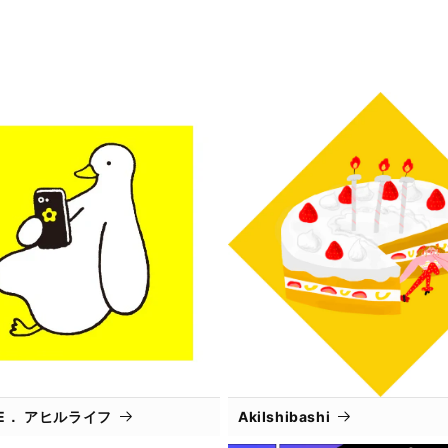
IFE． アヒルライフ
AkiIshibashi