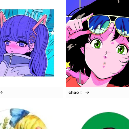
chao！