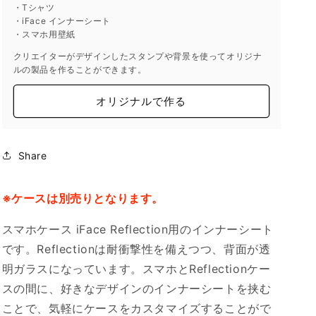
・Tシャツ
減
増
・iFace インナーシート
ら
や
・スマホ用壁紙
す
す
クリエイターがデザインしたスタンプや背景を使ってオリジナ
ルの製品を作ることができます。
オリジナルで作る
Share
※ケースは別売りとなります。
スマホケース iFace Reflection用のインナーシート
です。Reflectionは耐衝撃性を備えつつ、背面が透
明ガラスになっています。スマホとReflectionケー
スの間に、好きなデザインのインナーシートを挟む
ことで、気軽にケースをカスタマイズすることがで