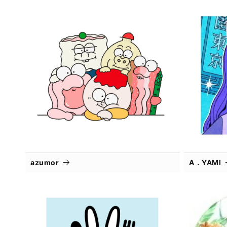
azumor
A．YAMI