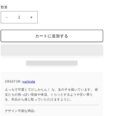
価
数量
格
iFace
iFace
reflection
reflection
イ
イ
カートに追加する
ン
ン
ナ
ナ
ー
ー
シ
シ
ー
ー
ト
ト
iPhone
iPhone
12/12
12/12
CREATOR:
yurinsta
Pro
Pro
えっちで可愛くてけしからん！ な、女の子を描いています。 彼
yurinsta
yurinsta
女たちの熱っぽい視線や体温、くらっとするようや甘い香り
の
の
を、作品から感じ取っていただけますように。
数
数
量
量
デザイン可能な商品:
を
を