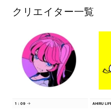
メ
クリエイター一覧
デ
ィ
ア
(1)
を
開
く
1：09
AHIRU L