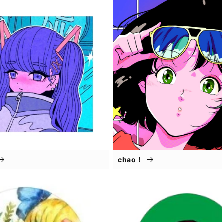
chao！