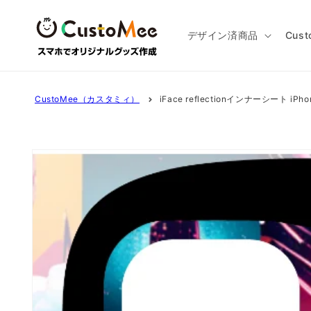
コンテ
ンツに
進む
デザイン済商品
Cus
CustoMee（カスタミィ）
iFace reflectionインナーシート iPho
商品情
報にス
キップ