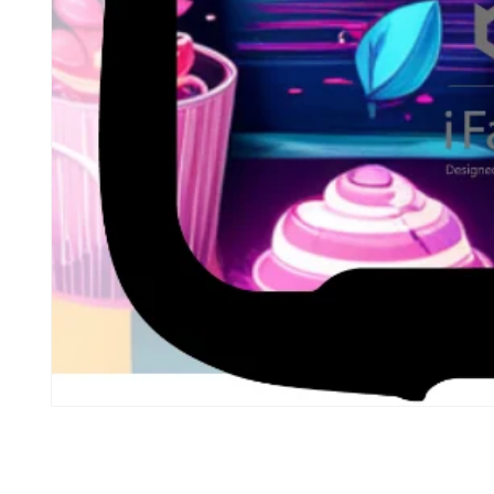
モ
ー
ダ
ル
で