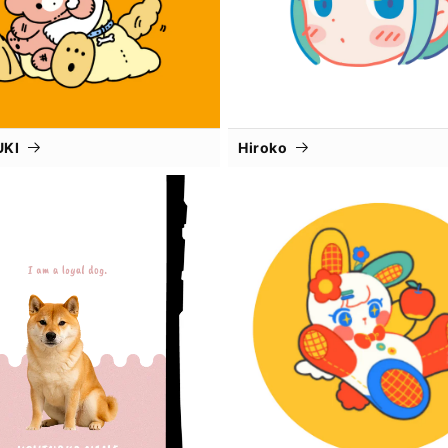
UKI
Hiroko