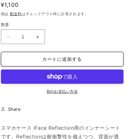
通
¥1,100
常
税込
配送料
はチェックアウト時に計算されます。
価
数量
格
iFace
iFace
reflection
reflection
イ
イ
カートに追加する
ン
ン
ナ
ナ
ー
ー
シ
シ
ー
ー
別のお支払い方法
ト
ト
iPhone
iPhone
Share
12/12
12/12
Pro
Pro
AI
AI
スマホケース iFace Reflection用のインナーシート
キ
キ
です。Reflectionは耐衝撃性を備えつつ、背面が透
ャ
ャ