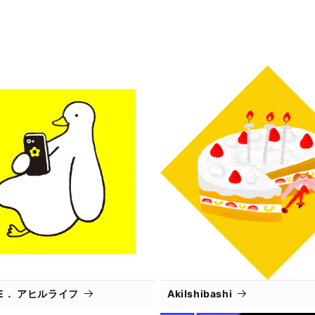
IFE． アヒルライフ
AkiIshibashi