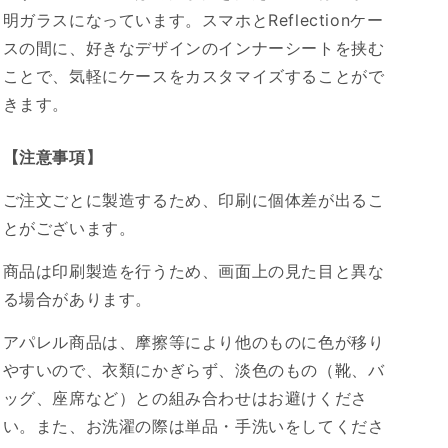
明ガラスになっています。スマホとReflectionケー
ン
ン
デ
デ
スの間に、好きなデザインのインナーシートを挟む
ィ
ィ
ことで、気軽にケースをカスタマイズすることがで
の
の
きます。
数
数
量
量
【注意事項】
を
を
減
増
ご注文ごとに製造するため、印刷に個体差が出るこ
ら
や
とがございます。
す
す
商品は印刷製造を行うため、画面上の見た目と異な
る場合があります。
アパレル商品は、摩擦等により他のものに色が移り
やすいので、衣類にかぎらず、淡色のもの（靴、バ
ッグ、座席など）との組み合わせはお避けくださ
い。また、お洗濯の際は単品・手洗いをしてくださ