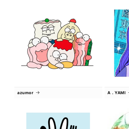
azumor
A．YAMI