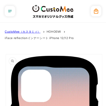
コンテ
ンツに
カ
進む
ー
ト
CustoMee（カスタミィ）
HOHOEMI
iFace reflectionインナーシート iPhone 12/12 Pro
商品情
報にス
キップ