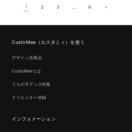
1
…
2
3
6
CustoMee（カスタミィ）を使う
デザイン済商品
CustoMeeとは
うちの子グッズ特集
クリエイター登録
インフォメーション