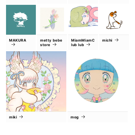
MAKURA
metty bebe
MiamMiamC
michi
store
lub lub
miki
mog