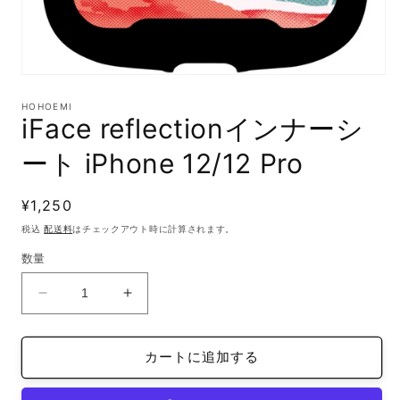
モ
ー
HOHOEMI
ダ
iFace reflectionインナーシ
ル
で
ート iPhone 12/12 Pro
メ
デ
ィ
通
¥1,250
ア
(1)
常
税込
配送料
はチェックアウト時に計算されます。
を
価
開
数量
格
く
iFace
iFace
reflection
reflection
イ
イ
カートに追加する
ン
ン
ナ
ナ