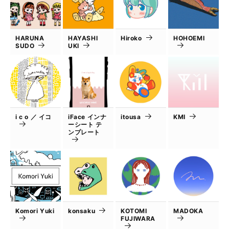
HARUNA
HAYASHI
Hiroko
HOHOEMI
SUDO
UKI
i c o ／ イコ
iFace インナ
itousa
KMI
ーシート テ
ンプレート
Komori Yuki
konsaku
KOTOMI
MADOKA
FUJIWARA