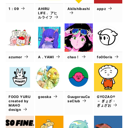
1：09
AHIRU
AkiIshibashi
appz
LIFE． アヒ
ルライフ
azumor
A．YAMI
chao！
fo00oris
FOOD YURU
gooska
GuugorouCa
GYOZAO®
created by
seClub
－ ぎょざ・
MAHO
ぎょざお
design