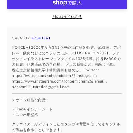
ー
ー
シ
シ
ー
ー
別のお支払い方法
ト
ト
iPhone
iPhone
12/12
12/12
CREATOR:
HOHOEMI
Pro
Pro
HOHOEMI 2020年からSNSを中心に作品を発信。 紙媒体、アパ
の
の
レル、飲食などとのコラボのほか、ILLUSTRATION2021、ファ
数
数
ッションイラストレーションファイル2023掲載、渋谷PARCOで
量
量
の個展、池袋西武での企画展、 グッズ販売など、幅広く活動。
を
を
現在は京都芸術大学非常勤講師も務める。 Twitter：
https://twitter.com/hohoemichan25 Instagram：
減
増
https://www.instagram.com/hohoemichan25/ email：
ら
や
hohoemi.illustration@gmail.com
す
す
デザイン可能な商品:
・iFace インナーシート
・スマホ用壁紙
クリエイターがデザインしたスタンプや背景を使ってオリジナル
の製品を作ることができます。