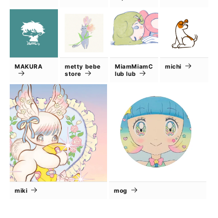
MAKURA
metty bebe
MiamMiamC
michi
store
lub lub
miki
mog