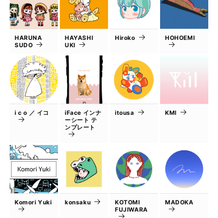
HARUNA
HAYASHI
Hiroko
HOHOEMI
SUDO
UKI
i c o ／ イコ
iFace インナ
itousa
KMI
ーシート テ
ンプレート
Komori Yuki
konsaku
KOTOMI
MADOKA
FUJIWARA