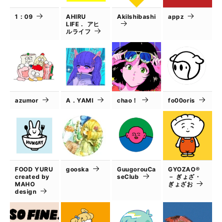
1：09
AHIRU
AkiIshibashi
appz
LIFE． アヒ
ルライフ
azumor
A．YAMI
chao！
fo00oris
FOOD YURU
gooska
GuugorouCa
GYOZAO®
created by
seClub
－ ぎょざ・
MAHO
ぎょざお
design