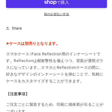
ー
ー
シ
シ
ー
ー
別のお支払い方法
ト
ト
iPhone
iPhone
Share
12/12
12/12
Pro
Pro
の
の
※ケースは別売りとなります。
数
数
量
量
スマホケース iFace Reflection用のインナーシートで
を
を
す。Reflectionは耐衝撃性を備えつつ、背面が透明ガラ
減
増
スになっています。スマホとReflectionケースの間に、
ら
や
好きなデザインのインナーシートを挟むことで、気軽に
す
す
ケースをカスタマイズすることができます。
【注意事項】
ご注文ごとに製造するため、印刷に個体差が出ることが
ございます。