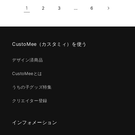
1
…
2
3
6
CustoMee（カスタミィ）を使う
デザイン済商品
CustoMeeとは
うちの子グッズ特集
クリエイター登録
インフォメーション