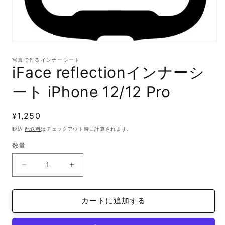
モ
ー
写真で作るインナーシート
ダ
iFace reflectionインナーシ
ル
で
ート iPhone 12/12 Pro
メ
デ
ィ
通
¥1,250
ア
(1)
常
税込
配送料
はチェックアウト時に計算されます。
を
価
開
数量
格
く
iFace
iFace
reflection
reflection
イ
イ
カートに追加する
ン
ン
ナ
ナ