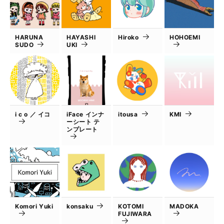
HARUNA
HAYASHI
Hiroko
HOHOEMI
SUDO
UKI
i c o ／ イコ
iFace インナ
itousa
KMI
ーシート テ
ンプレート
Komori Yuki
konsaku
KOTOMI
MADOKA
FUJIWARA