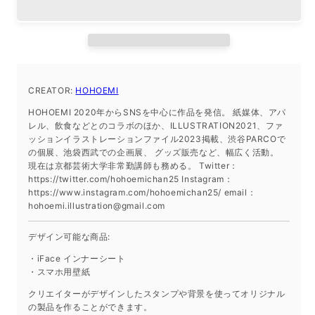
ー
ー
シ
シ
ー
ー
ト
ト
iPhone
iPhone
12/12
12/12
CREATOR:
HOHOEMI
Pro
Pro
HOHOEMI 2020年からSNSを中心に作品を発信。 紙媒体、アパ
の
の
レル、飲食などとのコラボのほか、ILLUSTRATION2021、ファ
数
数
ッションイラストレーションファイル2023掲載、渋谷PARCOで
量
量
の個展、池袋西武での企画展、 グッズ販売など、幅広く活動。
を
を
現在は京都芸術大学非常勤講師も務める。 Twitter：
https://twitter.com/hohoemichan25 Instagram：
減
増
https://www.instagram.com/hohoemichan25/ email：
ら
や
hohoemi.illustration@gmail.com
す
す
デザイン可能な商品:
・iFace インナーシート
・スマホ用壁紙
クリエイターがデザインしたスタンプや背景を使ってオリジナル
の製品を作ることができます。