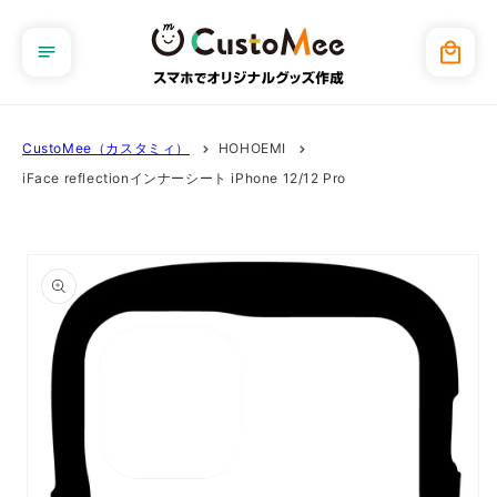
コンテ
ンツに
カ
進む
ー
ト
CustoMee（カスタミィ）
HOHOEMI
iFace reflectionインナーシート iPhone 12/12 Pro
商品情
報にス
キップ