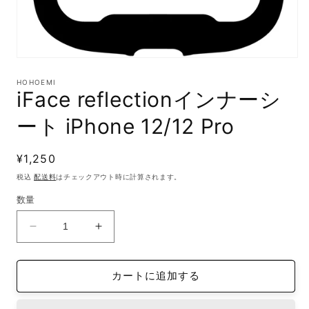
モ
ー
HOHOEMI
ダ
iFace reflectionインナーシ
ル
で
ート iPhone 12/12 Pro
メ
デ
ィ
通
¥1,250
ア
(1)
常
税込
配送料
はチェックアウト時に計算されます。
を
価
開
数量
格
く
iFace
iFace
reflection
reflection
イ
イ
カートに追加する
ン
ン
ナ
ナ