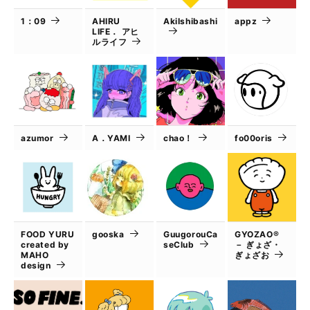
1：09
AHIRU
AkiIshibashi
appz
LIFE． アヒ
ルライフ
azumor
A．YAMI
chao！
fo00oris
FOOD YURU
gooska
GuugorouCa
GYOZAO®
created by
seClub
－ ぎょざ・
MAHO
ぎょざお
design