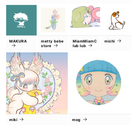
MAKURA
metty bebe
MiamMiamC
michi
store
lub lub
miki
mog