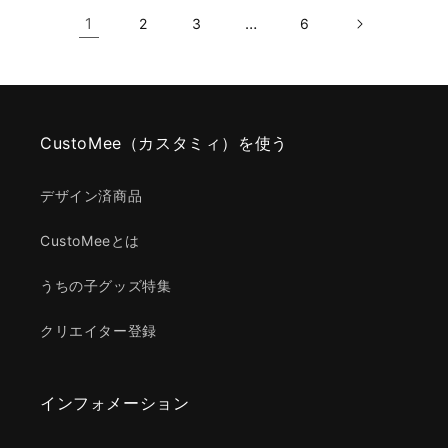
1
…
2
3
6
CustoMee（カスタミィ）を使う
デザイン済商品
CustoMeeとは
うちの子グッズ特集
クリエイター登録
インフォメーション