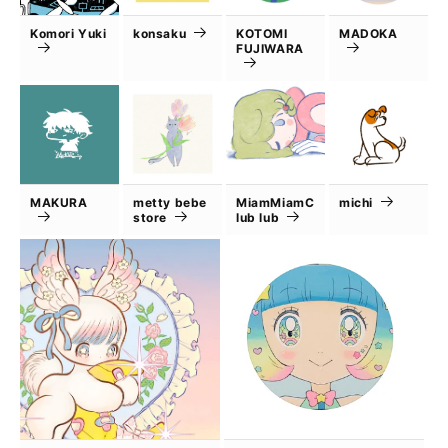
Komori Yuki
konsaku
KOTOMI
MADOKA
FUJIWARA
MAKURA
metty bebe
MiamMiamC
michi
store
lub lub