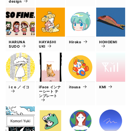
design
HARUNA
HAYASHI
Hiroko
HOHOEMI
SUDO
UKI
i c o ／ イコ
iFace インナ
itousa
KMI
ーシート テ
ンプレート