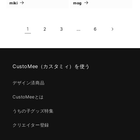
miki
mog
1
…
2
3
6
CustoMee（カスタミィ）を使う
デザイン済商品
CustoMeeとは
うちの子グッズ特集
クリエイター登録