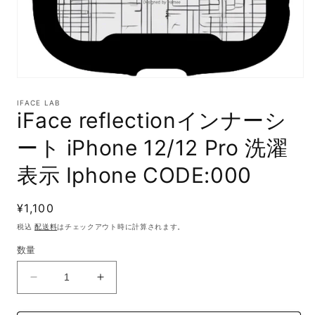
モ
ー
IFACE LAB
ダ
iFace reflectionインナーシ
ル
で
ート iPhone 12/12 Pro 洗濯
メ
デ
表示 Iphone CODE:000
ィ
ア
(1)
通
¥1,100
を
開
常
税込
配送料
はチェックアウト時に計算されます。
く
価
数量
格
iFace
iFace
reflection
reflection
イ
イ