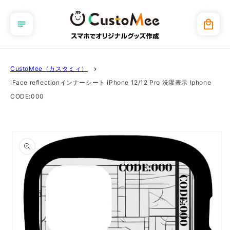
コンテ
ンツに
カ
進む
ー
ト
CustoMee（カスタミィ）
iFace reflectionインナーシート iPhone 12/12 Pro 洗濯表示 Iphone
CODE:000
商品情
報にス
キップ