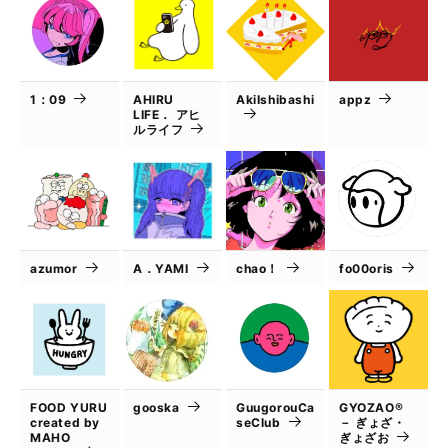
1：09
AHIRU
AkiIshibashi
appz
LIFE． アヒ
ルライフ
azumor
A．YAMI
chao！
fo00oris
FOOD YURU
gooska
GuugorouCa
GYOZAO®
created by
seClub
－ ぎょざ・
MAHO
ぎょざお