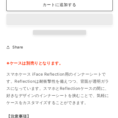
カートに追加する
ン
ン
ナ
ナ
ー
ー
シ
シ
ー
ー
ト
ト
iPhone
iPhone
Share
12/12
12/12
Pro
Pro
洗
洗
※ケースは別売りとなります。
濯
濯
表
表
スマホケース iFace Reflection用のインナーシートで
示
示
す。Reflectionは耐衝撃性を備えつつ、背面が透明ガラ
Iphone
Iphone
スになっています。スマホとReflectionケースの間に、
CODE:000
CODE:000
好きなデザインのインナーシートを挟むことで、気軽に
の
の
ケースをカスタマイズすることができます。
数
数
量
量
を
を
【注意事項】