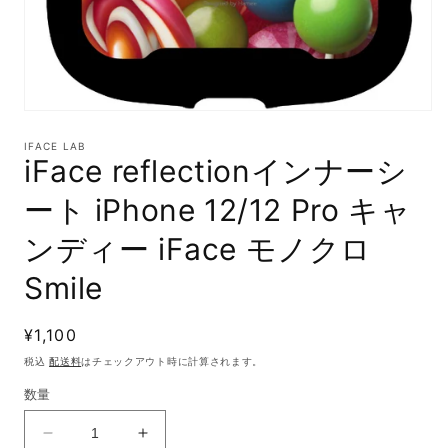
モ
ー
IFACE LAB
ダ
iFace reflectionインナーシ
ル
で
ート iPhone 12/12 Pro キャ
メ
デ
ンディー iFace モノクロ
ィ
ア
Smile
(1)
を
開
く
通
¥1,100
常
税込
配送料
はチェックアウト時に計算されます。
価
数量
格
iFace
iFace