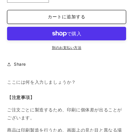
reflection
reflection
イ
イ
カートに追加する
ン
ン
ナ
ナ
ー
ー
シ
シ
ー
ー
別のお支払い方法
ト
ト
iPhone
iPhone
Share
12/12
12/12
Pro
Pro
キ
キ
ここには何を入力しましょうか？
ャ
ャ
ン
ン
【注意事項】
デ
デ
ィ
ィ
ご注文ごとに製造するため、印刷に個体差が出ることが
ー
ー
ございます。
iFace
iFace
モ
モ
商品は印刷製造を行うため、画面上の見た目と異なる場