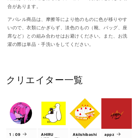
ノ
ノ
合があります。
ク
ク
ロ
ロ
アパレル商品は、摩擦等により他のものに色が移りやす
Smile
Smile
いので、衣類にかぎらず、淡色のもの（靴、バッグ、座
の
の
席など）との組み合わせはお避けください。また、お洗
数
数
濯の際は単品・手洗いをしてください。
量
量
を
を
減
増
ら
や
す
す
クリエイター一覧
1：09
AHIRU
AkiIshibashi
appz