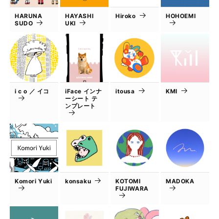
HARUNA
HAYASHI
Hiroko
HOHOEMI
SUDO
UKI
i c o ／ イコ
iFace インナ
itousa
KMI
ーシート テ
ンプレート
Komori Yuki
konsaku
KOTOMI
MADOKA
FUJIWARA