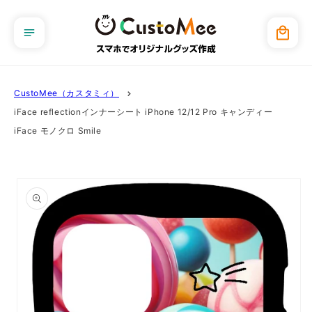
コンテ
ンツに
カ
進む
ー
ト
CustoMee（カスタミィ）
iFace reflectionインナーシート iPhone 12/12 Pro キャンディー
iFace モノクロ Smile
商品情
報にス
キップ