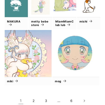
MAKURA
metty bebe
MiamMiamC
michi
store
lub lub
miki
mog
1
…
2
3
6