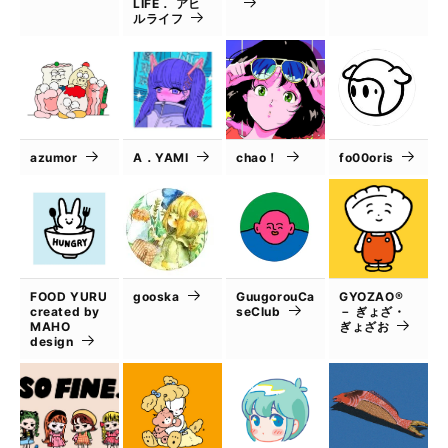
LIFE． アヒ
ルライフ
azumor
A．YAMI
chao！
fo00oris
FOOD YURU
gooska
GuugorouCa
GYOZAO®
created by
seClub
－ ぎょざ・
MAHO
ぎょざお
design