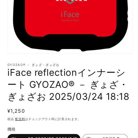
モ
ー
GYOZAO® － ぎょざ・ぎょざお
ダ
iFace reflectionインナーシ
ル
で
ート GYOZAO® － ぎょざ・
メ
デ
ぎょざお 2025/03/24 18:18
ィ
ア
(1)
通
¥1,250
を
開
常
税込
配送料
はチェックアウト時に計算されます。
く
価
機種
格