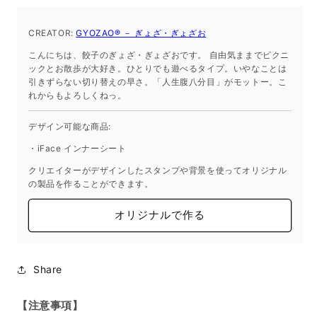
GYOZAO®
GYOZAO®
－
－
CREATOR:
GYOZAO® － ぎょざ・ぎょざお
ぎ
ぎ
こんにちは、餃子のぎょざ・ぎょざおです。 自由気ままでピクニ
ょ
ょ
ックとお散歩が大好き。ひとりでも遊べるタイプ。いやなことは
ざ・
ざ・
引きずらない切り替えの早さ。「人生腹八分目」がモットー。こ
ぎ
ぎ
れからもよろしくねっ。
ょ
ょ
デザイン可能な商品:
ざ
ざ
お
お
・iFace インナーシート
2025/03/24
2025/03/24
クリエイターがデザインしたスタンプや背景を使ってオリジナル
18:18
18:18
の製品を作ることができます。
の
の
数
数
オリジナルで作る
量
量
を
を
減
増
Share
ら
や
す
す
【注意事項】