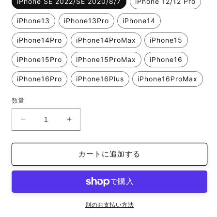
iPhone SE 2022/SE 2020/8/7
iPhone 12/12 Pro
iPhone13
iPhone13Pro
iPhone14
iPhone14Pro
iPhone14ProMax
iPhone15
iPhone15Pro
iPhone15ProMax
iPhone16
iPhone16Pro
iPhone16Plus
iPhone16ProMax
数量
iFace
iFace
reflection
reflection
イ
イ
カートに追加する
ン
ン
ナ
ナ
ー
ー
シ
シ
ー
ー
別のお支払い方法
ト
ト