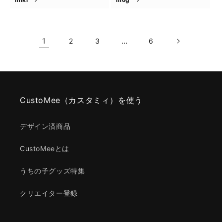
1
…
2
3
6
CustoMee（カスタミィ）を使う
デザイン済商品
CustoMeeとは
うちの子グッズ特集
クリエイター登録