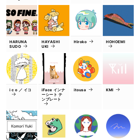
HARUNA
HAYASHI
Hiroko
HOHOEMI
SUDO
UKI
i c o ／ イコ
iFace インナ
itousa
KMI
ーシート テ
ンプレート