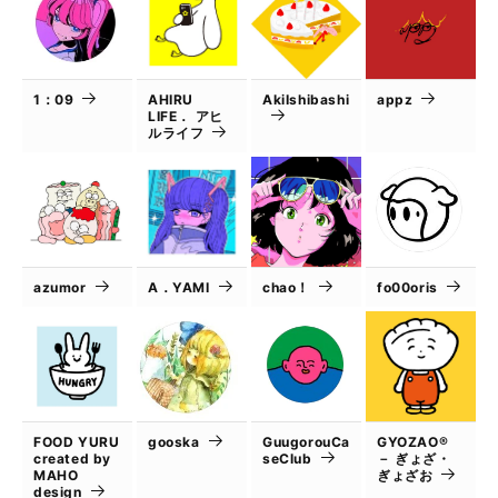
1：09
AHIRU
AkiIshibashi
appz
LIFE． アヒ
ルライフ
azumor
A．YAMI
chao！
fo00oris
FOOD YURU
gooska
GuugorouCa
GYOZAO®
created by
seClub
－ ぎょざ・
MAHO
ぎょざお
design