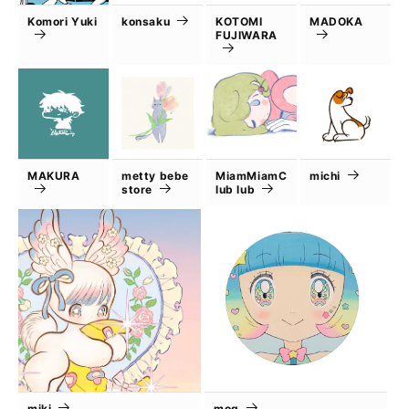
Komori Yuki
konsaku
KOTOMI
MADOKA
FUJIWARA
MAKURA
metty bebe
MiamMiamC
michi
store
lub lub
miki
mog