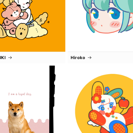
UKI
Hiroko