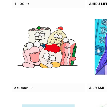
1：09
AHIRU L
azumor
A．YAMI