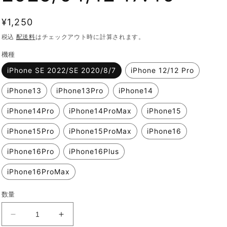
通
¥1,250
常
税込
配送料
はチェックアウト時に計算されます。
価
機種
格
iPhone SE 2022/SE 2020/8/7
iPhone 12/12 Pro
iPhone13
iPhone13Pro
iPhone14
iPhone14Pro
iPhone14ProMax
iPhone15
iPhone15Pro
iPhone15ProMax
iPhone16
iPhone16Pro
iPhone16Plus
iPhone16ProMax
数量
iFace
iFace