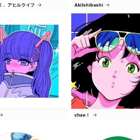
IFE． アヒルライフ
AkiIshibashi
chao！