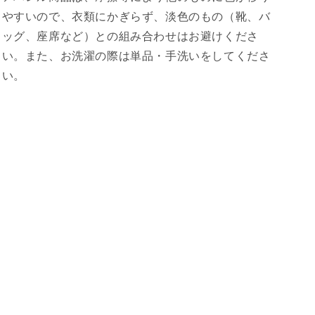
の
の
やすいので、衣類にかぎらず、淡色のもの（靴、バ
数
数
ッグ、座席など）との組み合わせはお避けくださ
量
量
を
を
い。また、お洗濯の際は単品・手洗いをしてくださ
減
増
い。
ら
や
す
す