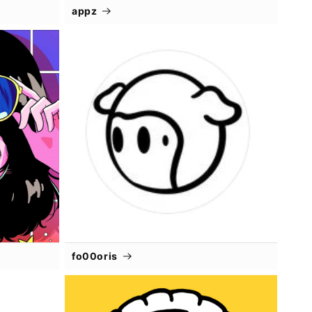
appz
fo00oris