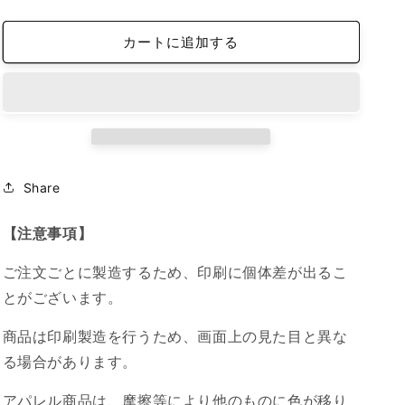
reflection
reflection
イ
イ
カートに追加する
ン
ン
ナ
ナ
ー
ー
シ
シ
ー
ー
ト
ト
オ
オ
Share
リ
リ
ジ
ジ
【注意事項】
ナ
ナ
ル
ル
ご注文ごとに製造するため、印刷に個体差が出るこ
デ
デ
とがございます。
ザ
ザ
イ
イ
商品は印刷製造を行うため、画面上の見た目と異な
ン
ン
る場合があります。
2025/04/12
2025/04/12
17:40
17:40
アパレル商品は、摩擦等により他のものに色が移り