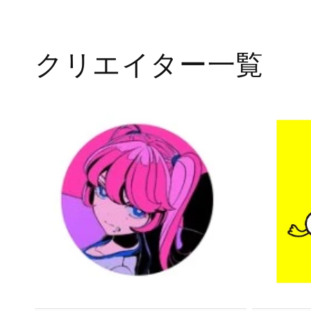
ダ
ル
で
メ
クリエイター一覧
デ
ィ
ア
(1)
を
開
く