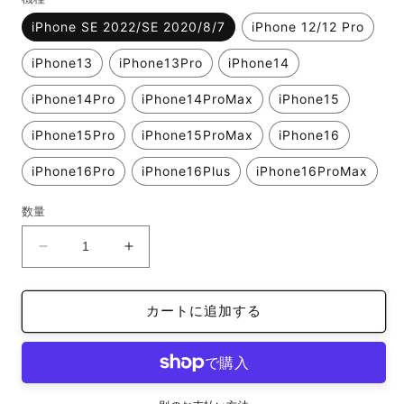
格
iPhone SE 2022/SE 2020/8/7
iPhone 12/12 Pro
iPhone13
iPhone13Pro
iPhone14
iPhone14Pro
iPhone14ProMax
iPhone15
iPhone15Pro
iPhone15ProMax
iPhone16
iPhone16Pro
iPhone16Plus
iPhone16ProMax
数量
iFace
iFace
reflection
reflection
イ
イ
カートに追加する
ン
ン
ナ
ナ
ー
ー
シ
シ
ー
ー