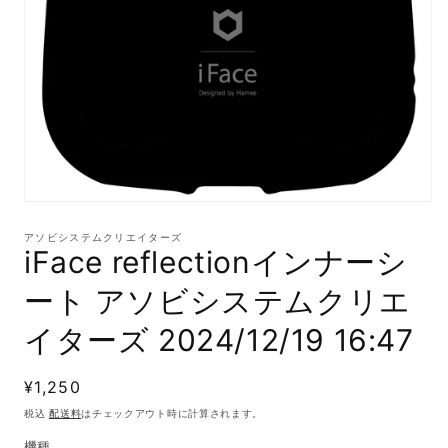
モ
ー
アソビシステムクリエイターズ
ダ
iFace reflectionインナーシ
ル
で
ート アソビシステムクリエ
メ
デ
イターズ 2024/12/19 16:47
ィ
ア
(1)
通
¥1,250
を
開
常
税込
配送料
はチェックアウト時に計算されます。
く
価
機種