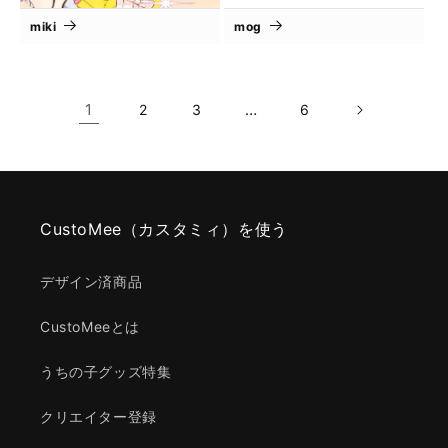
miki
mog
1
…
2
3
6
CustoMee（カスタミィ）を使う
デザイン済商品
CustoMeeとは
うちの子グッズ特集
クリエイター登録