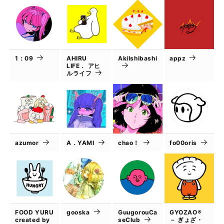
1：09
AHIRU
AkiIshibashi
appz
LIFE． アヒ
ルライフ
azumor
A．YAMI
chao！
fo00oris
FOOD YURU
gooska
GuugorouCa
GYOZAO®
created by
seClub
－ ぎょざ・