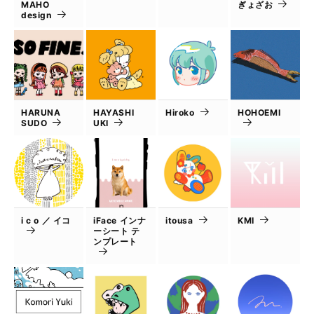
MAHO
ぎょざお
design
HARUNA
HAYASHI
Hiroko
HOHOEMI
SUDO
UKI
i c o ／ イコ
iFace インナ
itousa
KMI
ーシート テ
ンプレート