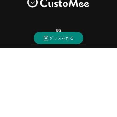
Instagram
グッズを作る
決
済
方
法
© 2026,
CustoMee（カスタミィ）
返金ポリシー
プライバシーポリシー
利用規約
配送ポリシー
特定商取引法に基づく表記
@2024, Hamee Corp.