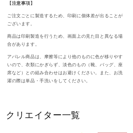
【注意事項】
量
量
を
を
ご注文ごとに製造するため、印刷に個体差が出ることが
減
増
ございます。
ら
や
す
す
商品は印刷製造を行うため、画面上の見た目と異なる場
合があります。
アパレル商品は、摩擦等により他のものに色が移りやす
いので、衣類にかぎらず、淡色のもの（靴、バッグ、座
席など）との組み合わせはお避けください。また、お洗
濯の際は単品・手洗いをしてください。
クリエイター一覧