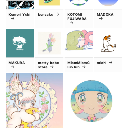
Komori Yuki
konsaku
KOTOMI
MADOKA
FUJIWARA
MAKURA
metty bebe
MiamMiamC
michi
store
lub lub