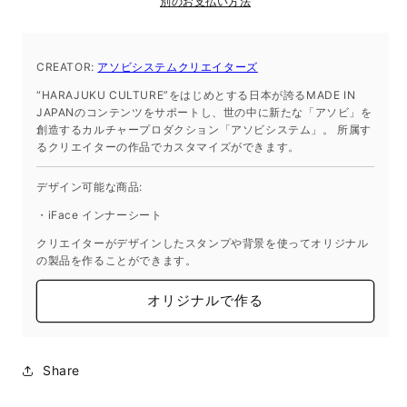
別のお支払い方法
ト
ト
ア
ア
ソ
ソ
CREATOR:
アソビシステムクリエイターズ
ビ
ビ
“HARAJUKU CULTURE”をはじめとする日本が誇るMADE IN
シ
シ
JAPANのコンテンツをサポートし、世の中に新たな「アソビ」を
ス
ス
創造するカルチャープロダクション「アソビシステム」。 所属す
るクリエイターの作品でカスタマイズができます。
テ
テ
ム
ム
デザイン可能な商品:
ク
ク
リ
リ
・iFace インナーシート
エ
エ
クリエイターがデザインしたスタンプや背景を使ってオリジナル
イ
イ
の製品を作ることができます。
タ
タ
オリジナルで作る
ー
ー
ズ
ズ
2024/12/19
2024/12/19
16:47
16:47
Share
の
の
数
数