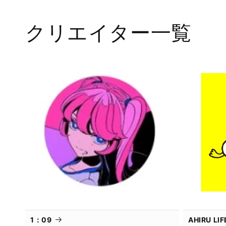
で
メ
クリエイター一覧
デ
ィ
ア
(1)
を
開
く
1：09
AHIRU L