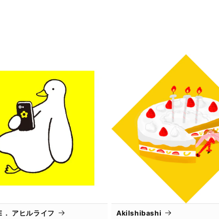
IFE． アヒルライフ
AkiIshibashi