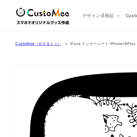
コンテ
ンツに
進む
デザイン済商品
Cus
CustoMee（カスタミィ）
iFace インナーシート iPhone16Plus
商品情
報にス
キップ