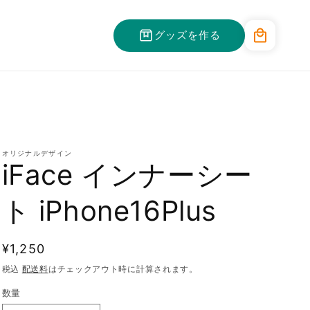
カ
グッズを作る
ー
ト
オリジナルデザイン
iFace インナーシー
ト iPhone16Plus
通
¥1,250
常
税込
配送料
はチェックアウト時に計算されます。
価
数量
格