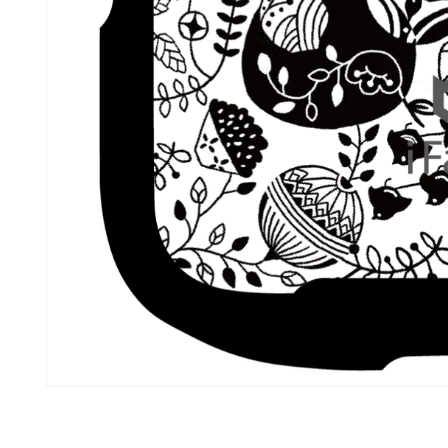
モ
ー
ダ
ル