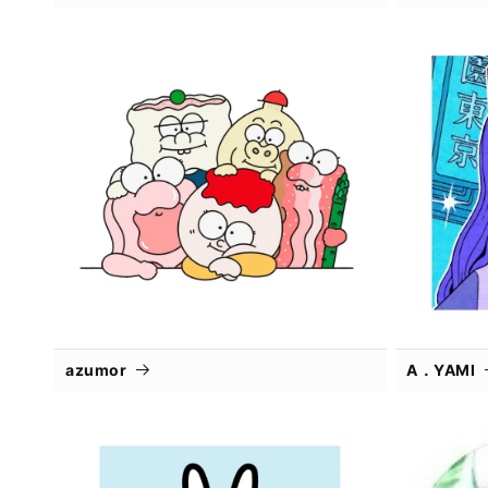
azumor
A．YAMI