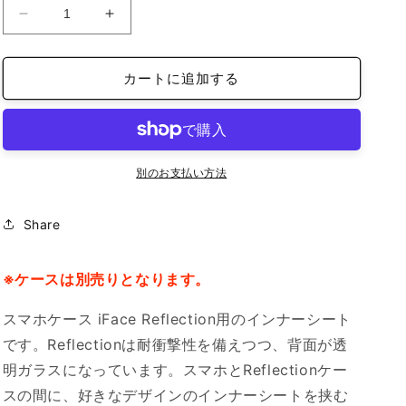
iFace
iFace
イ
イ
ン
ン
カートに追加する
ナ
ナ
ー
ー
シ
シ
ー
ー
ト
ト
別のお支払い方法
iPhone16Plus
iPhone16Plus
の
の
Share
数
数
量
量
を
を
※ケースは別売りとなります。
減
増
スマホケース iFace Reflection用のインナーシート
ら
や
す
す
です。Reflectionは耐衝撃性を備えつつ、背面が透
明ガラスになっています。スマホとReflectionケー
スの間に、好きなデザインのインナーシートを挟む