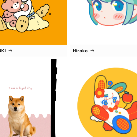
UKI
Hiroko