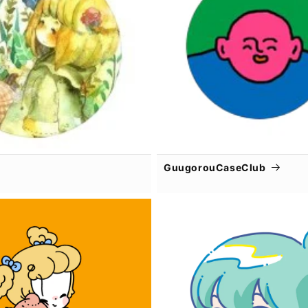
GuugorouCaseClub