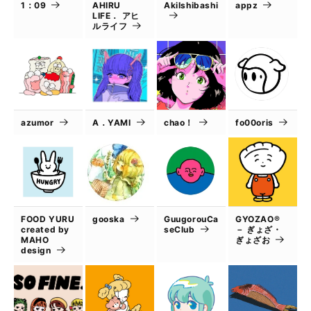
1：09
AHIRU
AkiIshibashi
appz
LIFE． アヒ
ルライフ
azumor
A．YAMI
chao！
fo00oris
FOOD YURU
gooska
GuugorouCa
GYOZAO®
created by
seClub
－ ぎょざ・
MAHO
ぎょざお
design