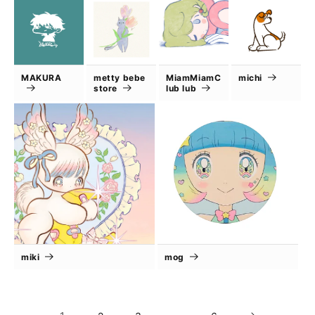
MAKURA
metty bebe
MiamMiamC
michi
store
lub lub
miki
mog