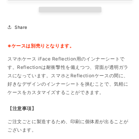
ー
ー
ト
ト
iPhone16
iPhone16
の
の
Share
数
数
量
量
を
を
※ケースは別売りとなります。
減
増
スマホケース iFace Reflection用のインナーシートで
ら
や
す。Reflectionは耐衝撃性を備えつつ、背面が透明ガラ
す
す
スになっています。スマホとReflectionケースの間に、
好きなデザインのインナーシートを挟むことで、気軽に
ケースをカスタマイズすることができます。
【注意事項】
ご注文ごとに製造するため、印刷に個体差が出ることが
ございます。