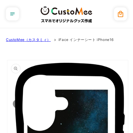
コンテ
ンツに
カ
進む
ー
ト
CustoMee（カスタミィ）
iFace インナーシート iPhone16
商品情
報にス
キップ