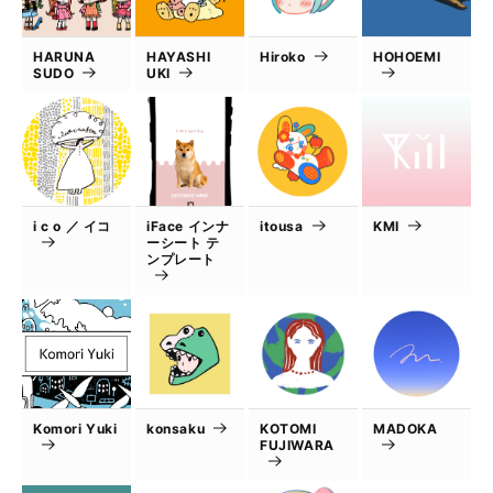
HARUNA
HAYASHI
Hiroko
HOHOEMI
SUDO
UKI
i c o ／ イコ
iFace インナ
itousa
KMI
ーシート テ
ンプレート
Komori Yuki
konsaku
KOTOMI
MADOKA
FUJIWARA