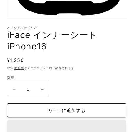
モ
ー
オリジナルデザイン
ダ
iFace インナーシート
ル
で
iPhone16
メ
デ
ィ
通
¥1,250
ア
(1)
常
税込
配送料
はチェックアウト時に計算されます。
を
価
開
数量
格
く
iFace
iFace
イ
イ
ン
ン
カートに追加する
ナ
ナ
ー
ー
シ
シ