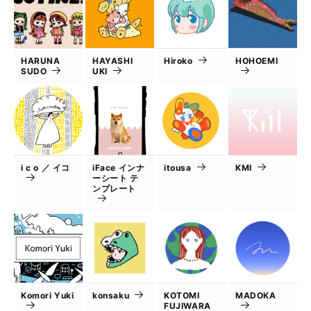
HARUNA
HAYASHI
Hiroko
HOHOEMI
SUDO
UKI
i c o ／ イコ
iFace インナ
itousa
KMI
ーシート テ
ンプレート
Komori Yuki
konsaku
KOTOMI
MADOKA
FUJIWARA