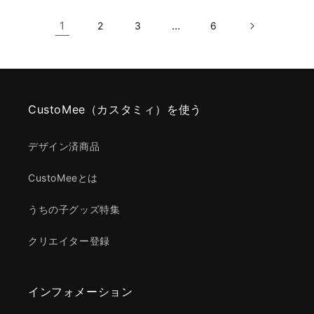
1
…
2
3
6
CustoMee（カスタミィ）を使う
デザイン済商品
CustoMeeとは
うちの子グッズ特集
クリエイター登録
インフォメーション