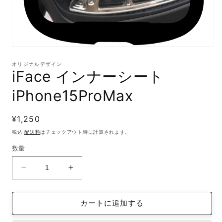
モ
ー
オリジナルデザイン
ダ
iFace インナーシート
ル
で
iPhone15ProMax
メ
デ
ィ
通
¥1,250
ア
(1)
常
税込
配送料
はチェックアウト時に計算されます。
を
価
開
数量
格
く
iFace
iFace
イ
イ
ン
ン
カートに追加する
ナ
ナ
ー
ー