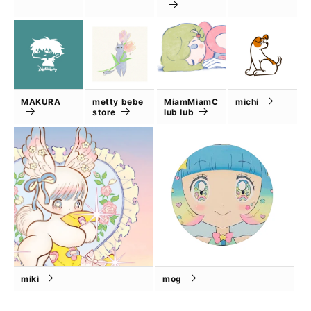
MAKURA
metty bebe
MiamMiamC
michi
store
lub lub
miki
mog