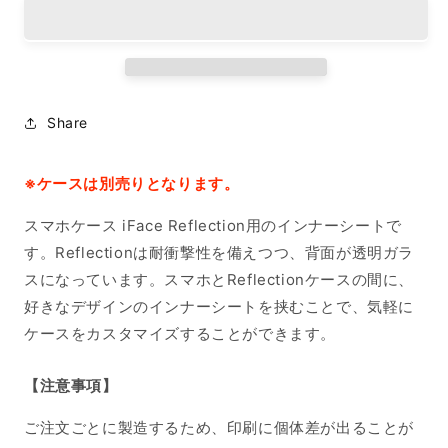
シ
シ
ー
ー
ト
ト
iPhone15ProMax
iPhone15ProMax
の
の
Share
数
数
量
量
を
を
※ケースは別売りとなります。
減
増
スマホケース iFace Reflection用のインナーシートで
ら
や
す。Reflectionは耐衝撃性を備えつつ、背面が透明ガラ
す
す
スになっています。スマホとReflectionケースの間に、
好きなデザインのインナーシートを挟むことで、気軽に
ケースをカスタマイズすることができます。
【注意事項】
ご注文ごとに製造するため、印刷に個体差が出ることが