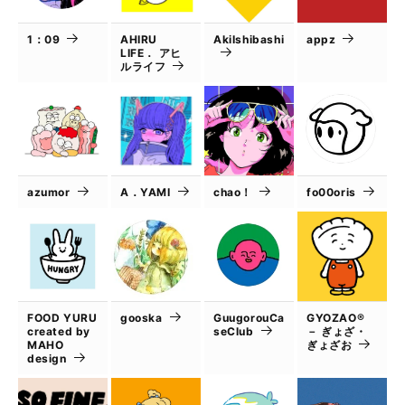
1：09
AHIRU
AkiIshibashi
appz
LIFE． アヒ
ルライフ
azumor
A．YAMI
chao！
fo00oris
FOOD YURU
gooska
GuugorouCa
GYOZAO®
created by
seClub
－ ぎょざ・
MAHO
ぎょざお
design