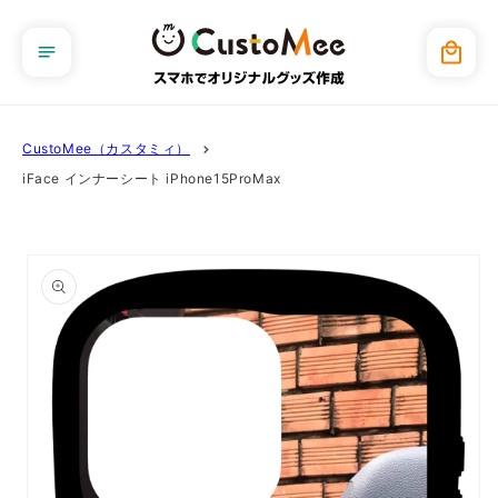
コンテ
ンツに
カ
進む
ー
ト
CustoMee（カスタミィ）
iFace インナーシート iPhone15ProMax
商品情
報にス
キップ