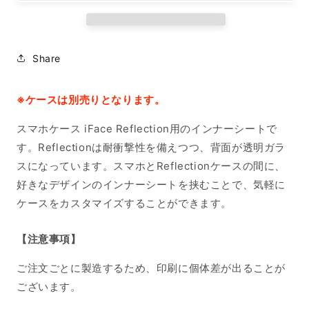
ー
ー
ト
ト
iPhone15Pro
iPhone15Pro
の
の
Share
数
数
量
量
を
を
※ケースは別売りとなります。
減
増
スマホケース iFace Reflection用のインナーシートで
ら
や
す。Reflectionは耐衝撃性を備えつつ、背面が透明ガラ
す
す
スになっています。スマホとReflectionケースの間に、
好きなデザインのインナーシートを挟むことで、気軽に
ケースをカスタマイズすることができます。
【注意事項】
ご注文ごとに製造するため、印刷に個体差が出ることが
ございます。