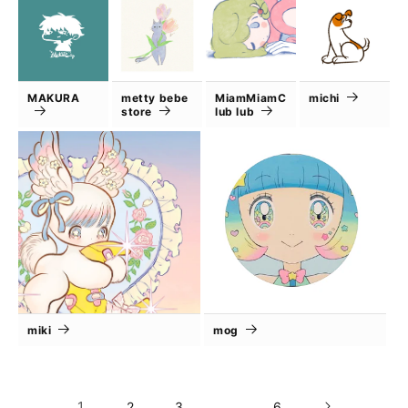
MAKURA
metty bebe
MiamMiamC
michi
store
lub lub
miki
mog
1
…
2
3
6