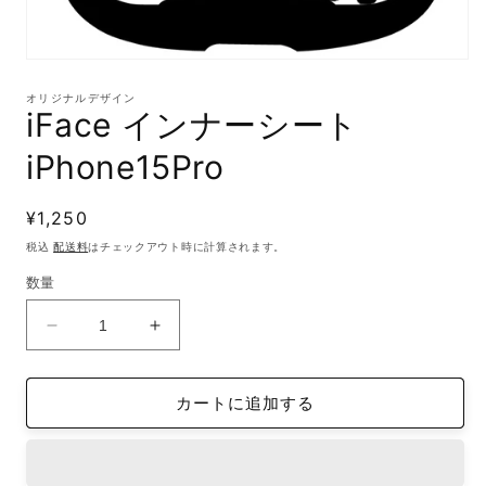
モ
ー
オリジナルデザイン
ダ
iFace インナーシート
ル
で
iPhone15Pro
メ
デ
ィ
通
¥1,250
ア
(1)
常
税込
配送料
はチェックアウト時に計算されます。
を
価
開
数量
格
く
iFace
iFace
イ
イ
ン
ン
カートに追加する
ナ
ナ
ー
ー
シ
シ