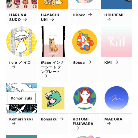
HARUNA
HAYASHI
Hiroko
HOHOEMI
SUDO
UKI
i c o ／ イコ
iFace インナ
itousa
KMI
ーシート テ
ンプレート
Komori Yuki
konsaku
KOTOMI
MADOKA
FUJIWARA