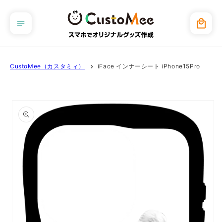
コンテ
ンツに
カ
進む
ー
ト
CustoMee（カスタミィ）
iFace インナーシート iPhone15Pro
商品情
報にス
キップ