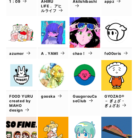
1：09
AHIRU
AkiIshibashi
appz
LIFE． アヒ
ルライフ
azumor
A．YAMI
chao！
fo00oris
FOOD YURU
gooska
GuugorouCa
GYOZAO®
created by
seClub
－ ぎょざ・
MAHO
ぎょざお
design