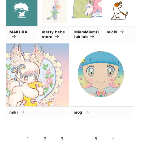
MAKURA
metty bebe
MiamMiamC
michi
store
lub lub
miki
mog
1
…
2
3
6