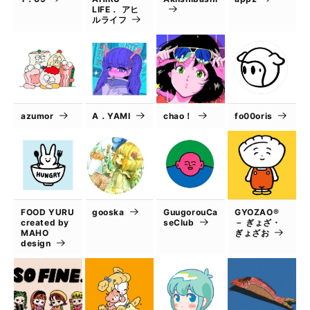
LIFE． アヒ
ルライフ
azumor
A．YAMI
chao！
fo00oris
FOOD YURU
gooska
GuugorouCa
GYOZAO®
created by
seClub
－ ぎょざ・
MAHO
ぎょざお
design