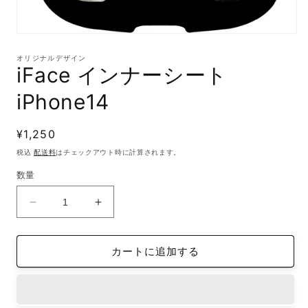
モ
ー
オリジナルデザイン
ダ
iFace インナーシート
ル
で
iPhone14
メ
デ
ィ
通
¥1,250
ア
(1)
常
税込
配送料
はチェックアウト時に計算されます。
を
価
開
数量
格
く
iFace
iFace
イ
イ
ン
ン
カートに追加する
ナ
ナ
ー
ー
シ
シ
ー
ー