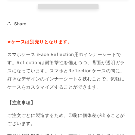
ト
ト
iPhone14
iPhone14
の
の
Share
数
数
量
量
を
を
※ケースは別売りとなります。
減
増
スマホケース iFace Reflection用のインナーシートで
ら
や
す。Reflectionは耐衝撃性を備えつつ、背面が透明ガラ
す
す
スになっています。スマホとReflectionケースの間に、
好きなデザインのインナーシートを挟むことで、気軽に
ケースをカスタマイズすることができます。
【注意事項】
ご注文ごとに製造するため、印刷に個体差が出ることが
ございます。