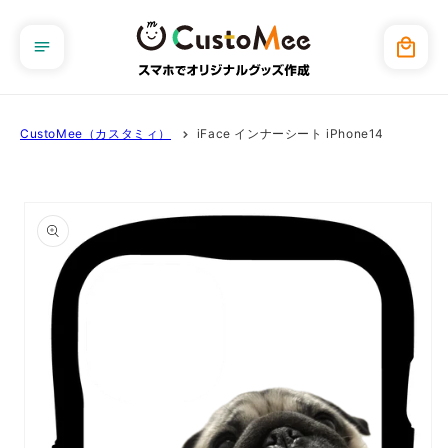
コンテ
ンツに
カ
進む
ー
ト
CustoMee（カスタミィ）
iFace インナーシート iPhone14
商品情
報にス
キップ