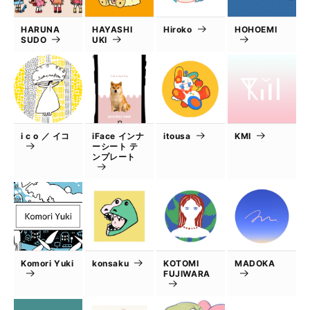
HARUNA
HAYASHI
Hiroko
HOHOEMI
SUDO
UKI
i c o ／ イコ
iFace インナ
itousa
KMI
ーシート テ
ンプレート
Komori Yuki
konsaku
KOTOMI
MADOKA
FUJIWARA