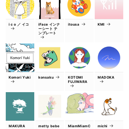
i c o ／ イコ
iFace インナ
itousa
KMI
ーシート テ
ンプレート
Komori Yuki
konsaku
KOTOMI
MADOKA
FUJIWARA
MAKURA
metty bebe
MiamMiamC
michi