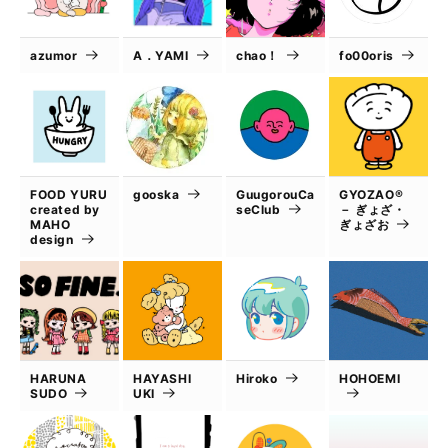
azumor
A．YAMI
chao！
fo00oris
FOOD YURU
gooska
GuugorouCa
GYOZAO®
created by
seClub
－ ぎょざ・
MAHO
ぎょざお
design
HARUNA
HAYASHI
Hiroko
HOHOEMI
SUDO
UKI