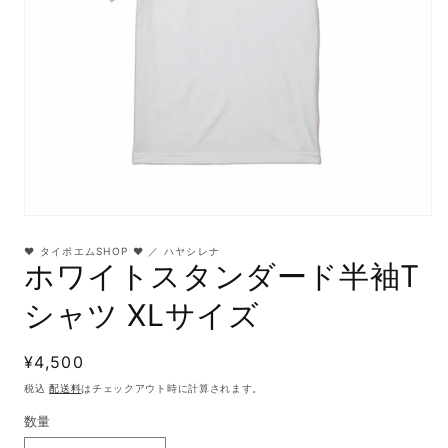
モ
ー
❤︎ タイポエムSHOP ❤︎ ／ ハヤシレナ
ダ
ホワイトスタンダード半袖T
ル
で
シャツ XLサイズ
メ
デ
ィ
通
¥4,500
ア
(1)
常
税込
配送料
はチェックアウト時に計算されます。
を
価
開
数量
格
く