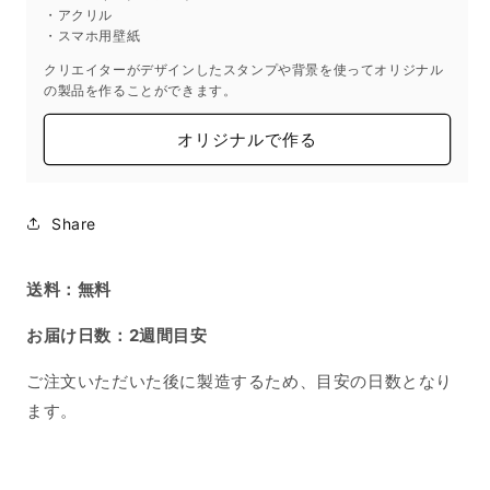
イ
イ
・アクリル
ズ
ズ
・スマホ用壁紙
の
の
クリエイターがデザインしたスタンプや背景を使ってオリジナル
数
数
の製品を作ることができます。
量
量
を
を
オリジナルで作る
減
増
ら
や
す
す
Share
送料：無料
お届け日数：2週間目安
ご注文いただいた後に製造するため、目安の日数となり
ます。