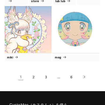
store
lub lub
miki
mog
1
…
2
3
6
CustoMee（カスタミィ）を使う