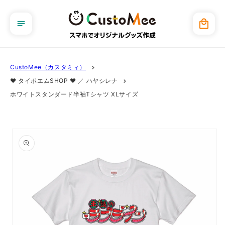
コンテ
ンツに
カ
進む
ー
ト
CustoMee（カスタミィ）
❤︎ タイポエムSHOP ❤︎ ／ ハヤシレナ
ホワイトスタンダード半袖Tシャツ XLサイズ
商品情
報にス
キップ