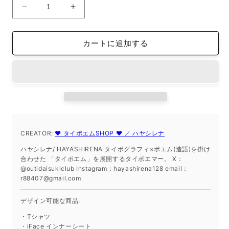
ホ
ホ
ワ
ワ
イ
イ
カートに追加する
ト
ト
ス
ス
タ
タ
ン
ン
ダ
ダ
ー
ー
ド
ド
CREATOR:
半
❤︎ タイポエムSHOP ❤︎ ／ ハヤシレナ
半
袖
袖
ハヤシレナ/ HAYASHIRENA タイポグラフィ×ポエム(造語)を掛け
T
T
合わせた 「タイポエム」を展開するタイポエマー。 X：
@outidaisukiclub Instagram：hayashirena128 email：
シ
シ
r88407@gmail.com
ャ
ャ
ツ
ツ
デザイン可能な商品:
XL
XL
サ
サ
・Tシャツ
・iFace インナーシート