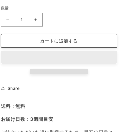
価
数量
格
ペ
ペ
ー
ー
パ
パ
カートに追加する
ー
ー
ウ
ウ
エ
エ
イ
イ
ト
ト
（10cm
（10cm
×
×
Share
10cm、
10cm、
厚
厚
送料：無料
さ
さ
2cm）
2cm）
お届け日数：3週間目安
ア
ア
ク
ク