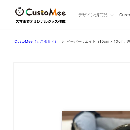
コンテ
ンツに
進む
デザイン済商品
Cus
CustoMee（カスタミィ）
ペーパーウエイト（10cm × 10cm、
商品情
報にス
キップ