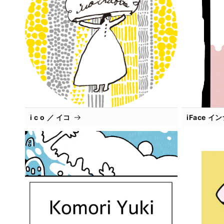
i c o ／ イコ
iFace 