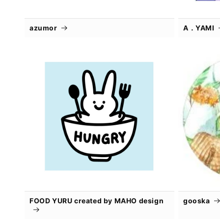
azumor
A．YAMI
FOOD YURU created by MAHO design
gooska