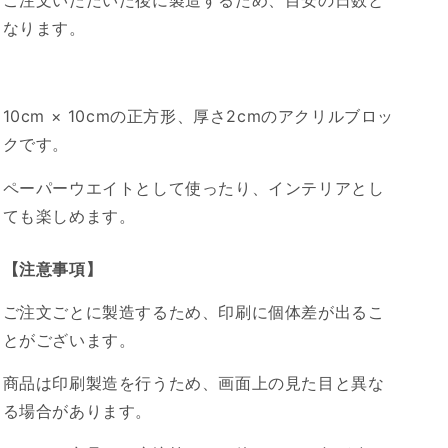
ご注文いただいた後に製造するため、目安の日数と
リ
リ
なります。
ル
ル
の
の
数
数
量
量
10cm × 10cmの正方形、厚さ2cmのアクリルブロッ
を
を
クです。
減
増
ら
や
ペーパーウエイトとして使ったり、インテリアとし
す
す
ても楽しめます。
【注意事項】
ご注文ごとに製造するため、印刷に個体差が出るこ
とがございます。
商品は印刷製造を行うため、画面上の見た目と異な
る場合があります。