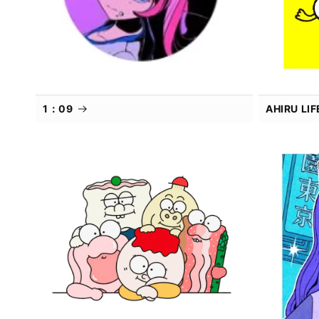
1：09
AHIRU L