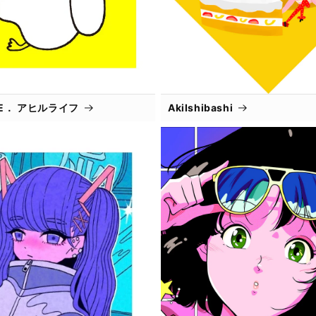
IFE． アヒルライフ
AkiIshibashi