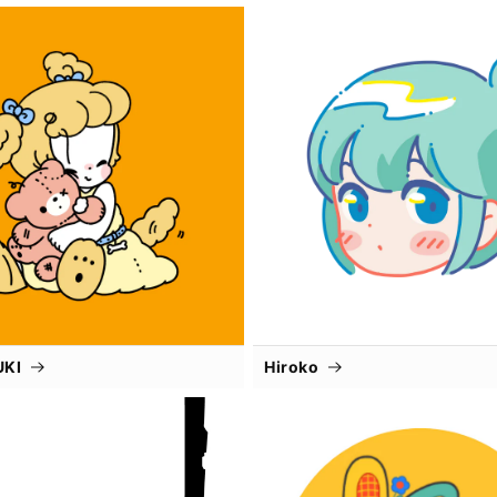
UKI
Hiroko