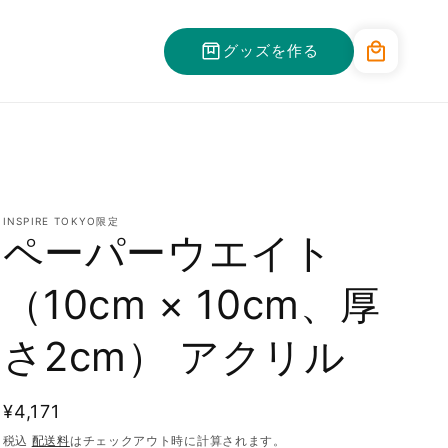
カ
グッズを作る
ー
ト
INSPIRE TOKYO限定
ペーパーウエイト
（10cm × 10cm、厚
さ2cm） アクリル
通
¥4,171
常
税込
配送料
はチェックアウト時に計算されます。