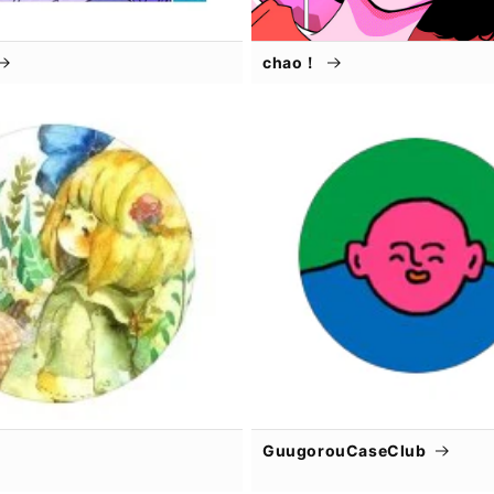
chao！
GuugorouCaseClub