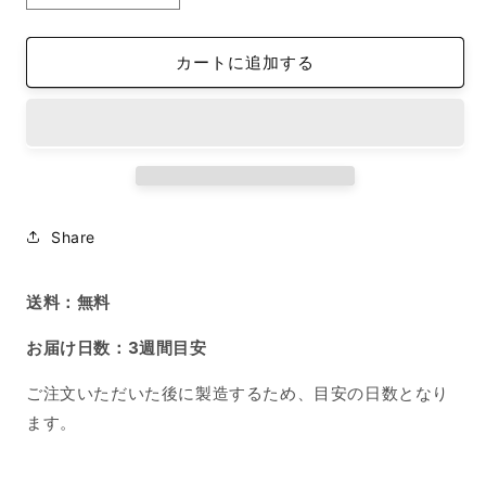
ー
ー
パ
パ
カートに追加する
ー
ー
ウ
ウ
エ
エ
イ
イ
ト
ト
（10cm
（10cm
×
×
Share
10cm、
10cm、
厚
厚
送料：無料
さ
さ
2cm）
2cm）
お届け日数：3週間目安
ア
ア
ク
ク
ご注文いただいた後に製造するため、目安の日数となり
リ
リ
ます。
ル
ル
の
の