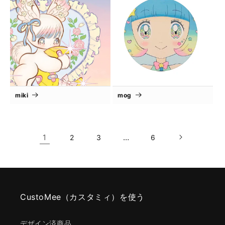
miki
mog
1
…
2
3
6
CustoMee（カスタミィ）を使う
デザイン済商品