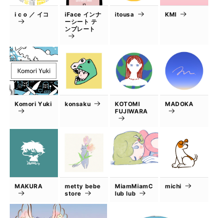
i c o ／ イコ
iFace インナ
itousa
KMI
ーシート テ
ンプレート
Komori Yuki
konsaku
KOTOMI
MADOKA
FUJIWARA
MAKURA
metty bebe
MiamMiamC
michi
store
lub lub