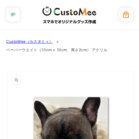
コンテ
ンツに
カ
進む
ー
ト
CustoMee（カスタミィ）
ペーパーウエイト（10cm × 10cm、厚さ2cm） アクリル
商品情
報にス
キップ