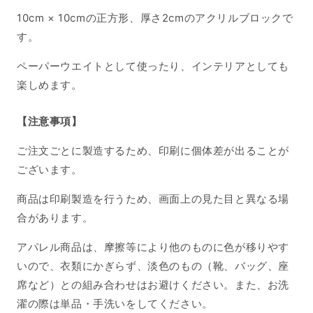
数
数
量
量
10cm × 10cmの正方形、厚さ2cmのアクリルブロックで
を
を
す。
減
増
ペーパーウエイトとして使ったり、インテリアとしても
ら
や
す
す
楽しめます。
【注意事項】
ご注文ごとに製造するため、印刷に個体差が出ることが
ございます。
商品は印刷製造を行うため、画面上の見た目と異なる場
合があります。
アパレル商品は、摩擦等により他のものに色が移りやす
いので、衣類にかぎらず、淡色のもの（靴、バッグ、座
席など）との組み合わせはお避けください。また、お洗
濯の際は単品・手洗いをしてください。