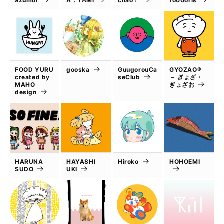
azumor
A．YAMI
chao！
fo00oris
FOOD YURU
gooska
GuugorouCa
GYOZAO®
created by
seClub
－ ぎょざ・
MAHO
ぎょざお
design
HARUNA
HAYASHI
Hiroko
HOHOEMI
SUDO
UKI