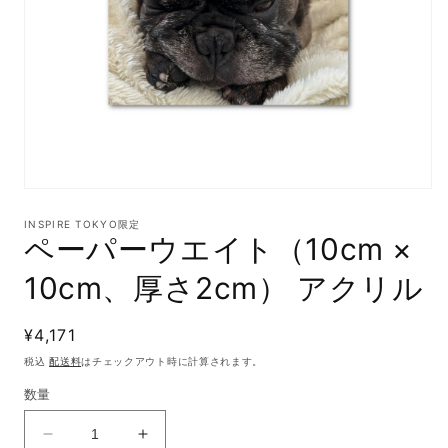
モ
ー
INSPIRE TOKYO限定
ダ
ペーパーウエイト（10cm ×
ル
で
10cm、厚さ2cm） アクリル
メ
デ
ィ
通
¥4,171
ア
(1)
常
税込
配送料
はチェックアウト時に計算されます。
を
価
開
数量
格
く
ペ
ペ