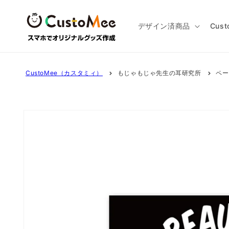
コンテ
ンツに
進む
デザイン済商品
Cus
CustoMee（カスタミィ）
もじゃもじゃ先生の耳研究所
ペー
商品情
報にス
キップ