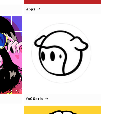
appz
fo00oris