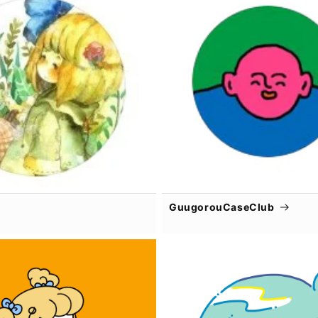
GuugorouCaseClub