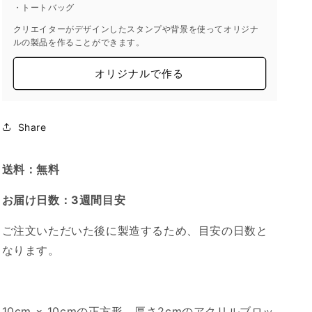
リ
リ
・トートバッグ
ル
ル
クリエイターがデザインしたスタンプや背景を使ってオリジナ
の
の
ルの製品を作ることができます。
数
数
オリジナルで作る
量
量
を
を
減
増
ら
や
Share
す
す
送料：無料
お届け日数：3週間目安
ご注文いただいた後に製造するため、目安の日数と
なります。
10cm × 10cmの正方形、厚さ2cmのアクリルブロッ