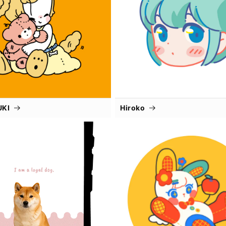
UKI
Hiroko