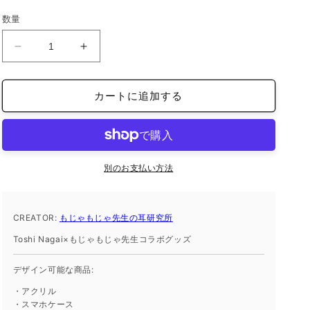
価
数量
格
ペ
ペ
ー
ー
パ
パ
カートに追加する
ー
ー
ウ
ウ
エ
エ
イ
イ
ト
ト
別のお支払い方法
（10cm
（10cm
×
×
10cm、
10cm、
CREATOR:
もじゃもじゃ先生の耳研究所
厚
厚
Toshi Nagai×もじゃもじゃ先生コラボグッズ
さ
さ
2cm）
2cm）
デザイン可能な商品:
ア
ア
・アクリル
ク
ク
・スマホケース