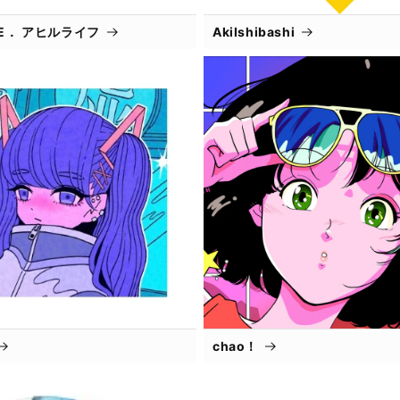
IFE． アヒルライフ
AkiIshibashi
chao！