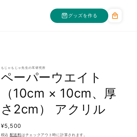
カ
グッズを作る
ー
ト
もじゃもじゃ先生の耳研究所
ペーパーウエイト
（10cm × 10cm、厚
さ2cm） アクリル
通
¥5,500
常
税込
配送料
はチェックアウト時に計算されます。