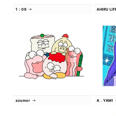
1：09
AHIRU L
azumor
A．YAMI