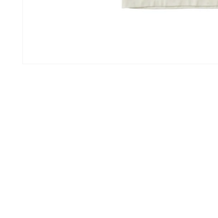
モ
ー
ダ
ル
で
メ
デ
ィ
ア
(1)
を
開
く