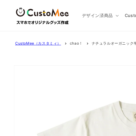
コンテ
ンツに
進む
デザイン済商品
Cus
CustoMee（カスタミィ）
chao！
ナチュラルオーガニック半
商品情
報にス
キップ