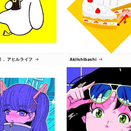
IFE． アヒルライフ
AkiIshibashi