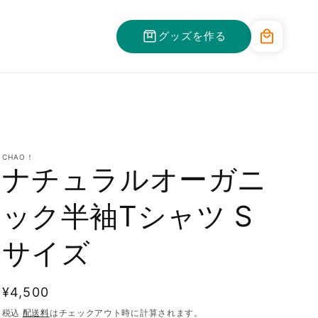
カ
グッズを作る
ー
ト
CHAO！
ナチュラルオーガニ
ック半袖Tシャツ S
サイズ
通
¥4,500
常
税込
配送料
はチェックアウト時に計算されます。