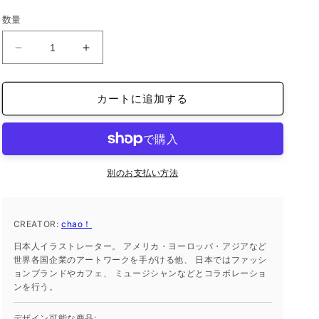
価
数量
格
ナ
ナ
チ
チ
ュ
ュ
カートに追加する
ラ
ラ
ル
ル
オ
オ
ー
ー
ガ
ガ
別のお支払い方法
ニ
ニ
ッ
ッ
CREATOR:
ク
chao！
ク
半
半
日本人イラストレーター。 アメリカ・ヨーロッパ・アジアなど
袖
袖
世界各国企業のアートワークを手がける他、 日本ではファッシ
ョンブランドやカフェ、 ミュージシャンなどとコラボレーショ
T
T
ンを行う。
シ
シ
ャ
ャ
デザイン可能な商品: