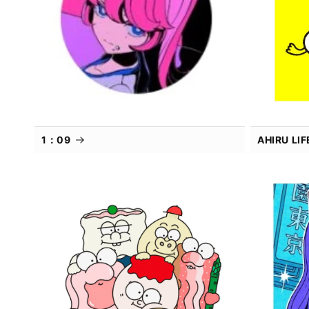
1：09
AHIRU L