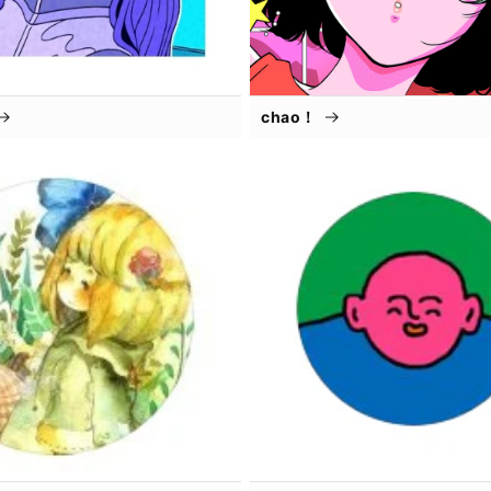
chao！