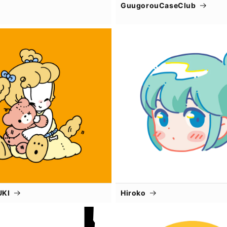
GuugorouCaseClub
UKI
Hiroko