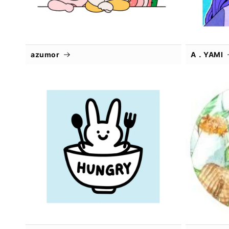
azumor
A．YAMI