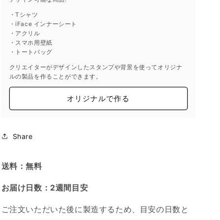
ツ
ツ
・Tシャツ
S
S
・iFace インナーシート
サ
サ
・アクリル
イ
イ
・スマホ用壁紙
ズ
ズ
・トートバッグ
の
の
クリエイターがデザインしたスタンプや背景を使ってオリジナ
数
数
ルの製品を作ることができます。
量
量
を
を
オリジナルで作る
減
増
ら
や
す
す
Share
送料：無料
お届け日数：2週間目安
ご注文いただいた後に製造するため、目安の日数と