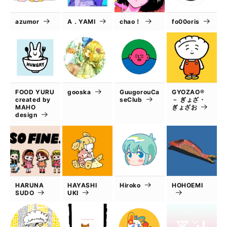
azumor
A．YAMI
chao！
fo00oris
FOOD YURU
gooska
GuugorouCa
GYOZAO®
created by
seClub
－ ぎょざ・
MAHO
ぎょざお
design
HARUNA
HAYASHI
Hiroko
HOHOEMI
SUDO
UKI