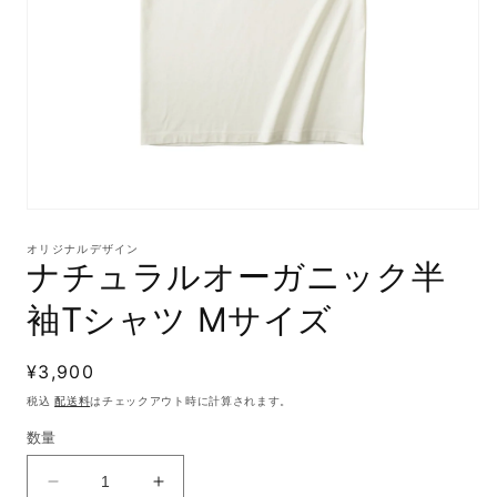
モ
ー
オリジナルデザイン
ダ
ナチュラルオーガニック半
ル
で
袖Tシャツ Mサイズ
メ
デ
ィ
通
¥3,900
ア
(1)
常
税込
配送料
はチェックアウト時に計算されます。
を
価
開
数量
格
く
ナ
ナ