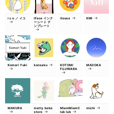
i c o ／ イコ
iFace インナ
itousa
KMI
ーシート テ
ンプレート
Komori Yuki
konsaku
KOTOMI
MADOKA
FUJIWARA
MAKURA
metty bebe
MiamMiamC
michi
store
lub lub