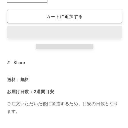
チ
チ
ュ
ュ
カートに追加する
ラ
ラ
ル
ル
オ
オ
ー
ー
ガ
ガ
ニ
ニ
ッ
ッ
Share
ク
ク
半
半
送料：無料
袖
袖
T
T
お届け日数：2週間目安
シ
シ
ャ
ャ
ご注文いただいた後に製造するため、目安の日数となり
ツ
ツ
ます。
M
M
サ
サ
イ
イ