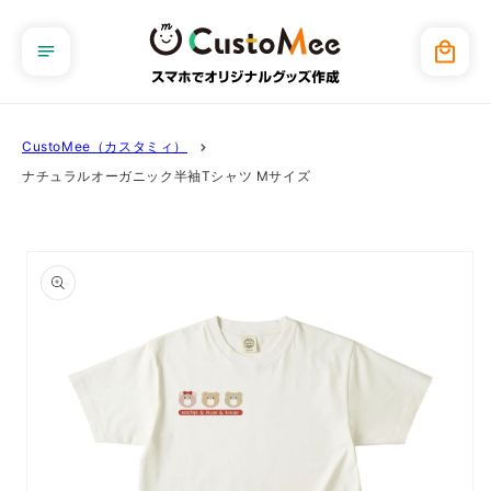
コンテ
ンツに
カ
進む
ー
ト
CustoMee（カスタミィ）
ナチュラルオーガニック半袖Tシャツ Mサイズ
商品情
報にス
キップ