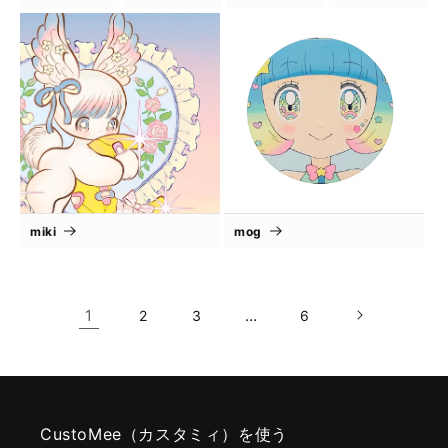
miki
mog
1
…
2
3
6
CustoMee（カスタミィ）を使う