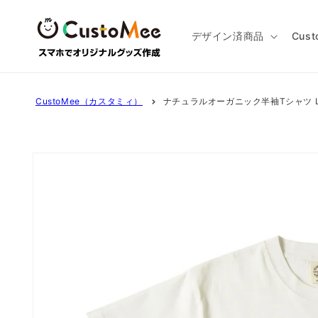
コンテ
ンツに
進む
デザイン済商品
Cus
CustoMee（カスタミィ）
ナチュラルオーガニック半袖Tシャツ 
商品情
報にス
キップ