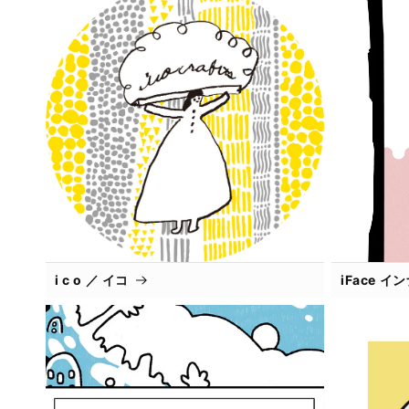
i c o ／ イコ
iFace 