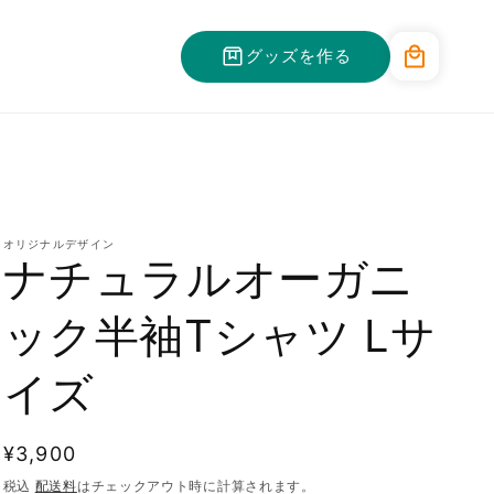
カ
グッズを作る
ー
ト
オリジナルデザイン
ナチュラルオーガニ
ック半袖Tシャツ Lサ
イズ
通
¥3,900
常
税込
配送料
はチェックアウト時に計算されます。