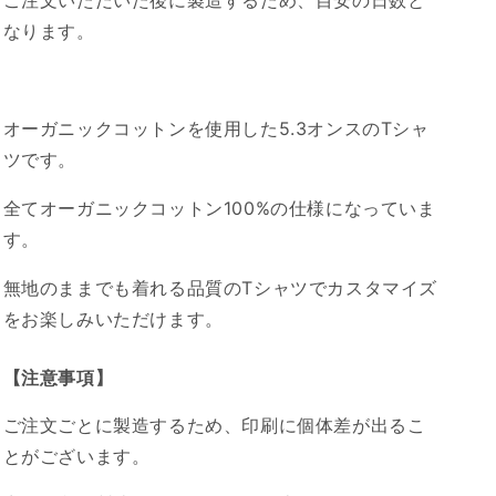
ご注文いただいた後に製造するため、目安の日数と
ツ
ツ
なります。
L
L
サ
サ
イ
イ
ズ
ズ
オーガニックコットンを使用した5.3オンスのTシャ
の
の
ツです。
数
数
量
量
全てオーガニックコットン100%の仕様になっていま
を
を
す。
減
増
ら
や
無地のままでも着れる品質のTシャツでカスタマイズ
す
す
をお楽しみいただけます。
【注意事項】
ご注文ごとに製造するため、印刷に個体差が出るこ
とがございます。