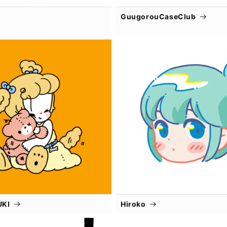
GuugorouCaseClub
UKI
Hiroko