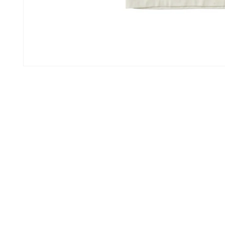
モ
ー
ダ
ル
で
メ
デ
ィ
ア
(1)
を
開
く