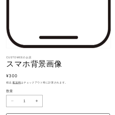
モ
ー
CUSTOMEEのお店
ダ
スマホ背景画像
ル
で
メ
通
¥300
デ
常
ィ
税込
配送料
はチェックアウト時に計算されます。
ア
価
数量
(1)
格
を
開
ス
ス
く
マ
マ