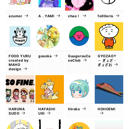
azumor
A．YAMI
chao！
fo00oris
FOOD YURU
gooska
GuugorouCa
GYOZAO®
created by
seClub
－ ぎょざ・
MAHO
ぎょざお
design
HARUNA
HAYASHI
Hiroko
HOHOEMI
SUDO
UKI