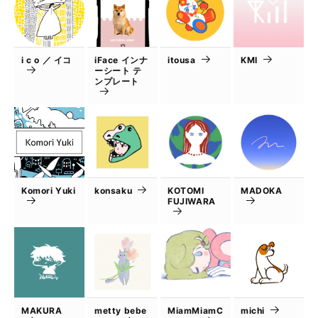
i c o ／ イコ
iFace インナ
itousa
KMI
ーシート テ
ンプレート
Komori Yuki
konsaku
KOTOMI
MADOKA
FUJIWARA
MAKURA
metty bebe
MiamMiamC
michi