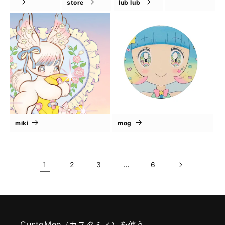
store
lub lub
miki
mog
1
…
2
3
6
CustoMee（カスタミィ）を使う