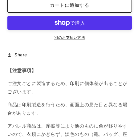
ホ
ホ
カートに追加する
背
背
景
景
画
画
像
像
の
の
別のお支払い方法
数
数
量
量
Share
を
を
減
増
【注意事項】
ら
や
す
す
ご注文ごとに製造するため、印刷に個体差が出ることが
ございます。
商品は印刷製造を行うため、画面上の見た目と異なる場
合があります。
アパレル商品は、摩擦等により他のものに色が移りやす
いので、衣類にかぎらず、淡色のもの（靴、バッグ、座