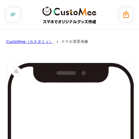
コンテ
ンツに
カ
進む
ー
ト
CustoMee（カスタミィ）
スマホ背景画像
商品情
報にス
キップ