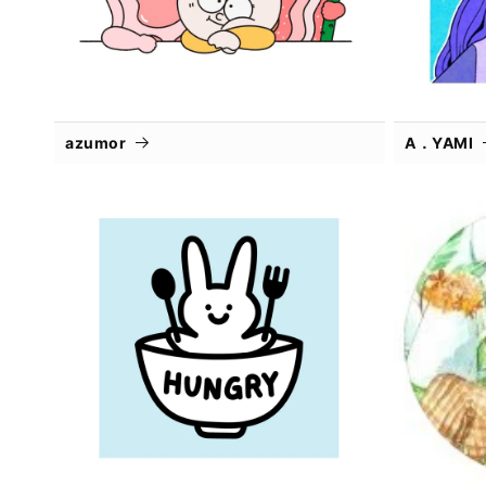
azumor
A．YAMI