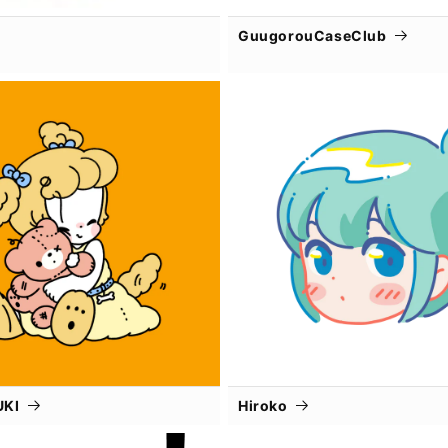
GuugorouCaseClub
UKI
Hiroko