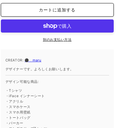
ホ
ホ
カートに追加する
用
用
壁
壁
紙
紙
の
の
数
数
別のお支払い方法
量
量
を
を
CREATOR:
減
⚫︎＿maru
増
ら
や
デザイナーです。よろしくお願いします。
す
す
デザイン可能な商品:
・Tシャツ
・iFace インナーシート
・アクリル
・スマホケース
・スマホ用壁紙
・トートバッグ
・パーカー