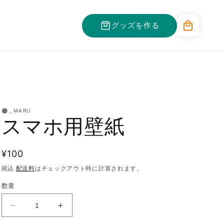
カ
グッズを作る
ー
ト
⚫︎＿MARU
スマホ用壁紙
通
¥100
常
税込
配送料
はチェックアウト時に計算されます。
価
数量
格
ス
ス
マ
マ