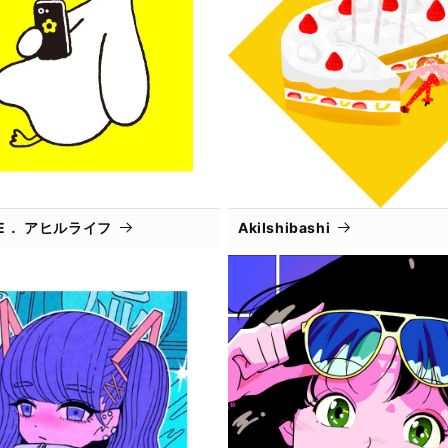
IFE． アヒルライフ
AkiIshibashi