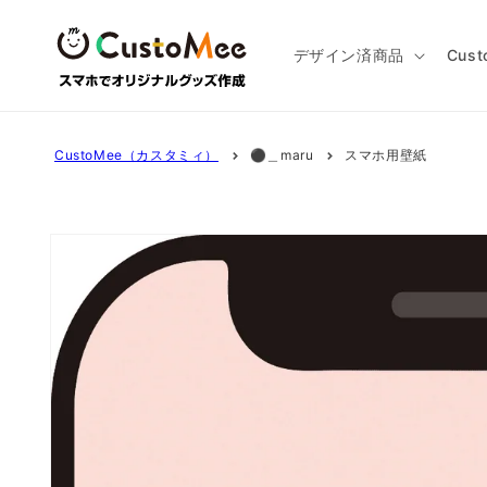
コンテ
ンツに
進む
デザイン済商品
Cus
CustoMee（カスタミィ）
⚫︎＿maru
スマホ用壁紙
商品情
報にス
キップ