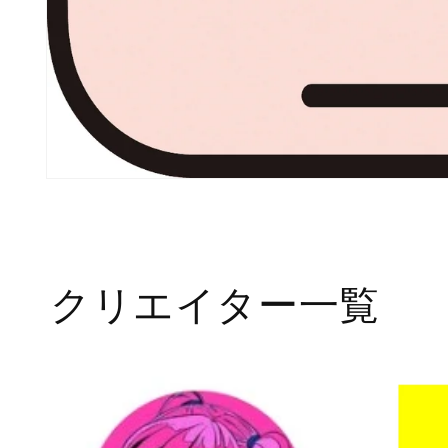
モ
ー
ダ
ル
で
メ
クリエイター一覧
デ
ィ
ア
(1)
を
開
く