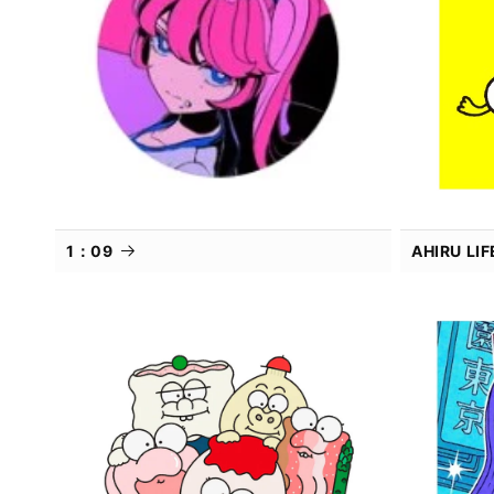
1：09
AHIRU L