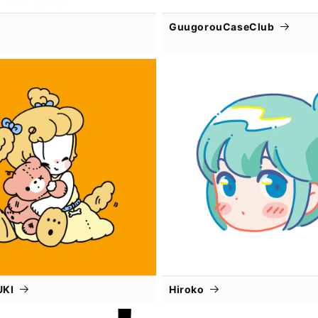
GuugorouCaseClub
UKI
Hiroko