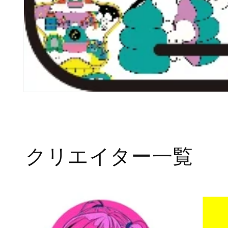
モ
ー
ダ
ル
で
メ
クリエイター一覧
デ
ィ
ア
(1)
を
開
く