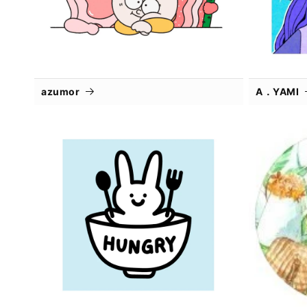
azumor
A．YAMI