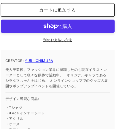
ホ
ホ
カートに追加する
待
待
受
受
画
画
像
像
の
の
別のお支払い方法
数
数
量
量
CREATOR:
を
YURI ICHIMURA
を
減
増
美大卒業後、ファッション業界に就職したのち現在イラストレ
ら
や
ーターとして様々な媒体で活動中。 オリジナルキャラである
シラタマちゃんをはじめ、 オンラインショップでのグッズの展
す
す
開やポップアップイベントを開催している。
デザイン可能な商品:
・Tシャツ
・iFace インナーシート
・アクリル
・ケース