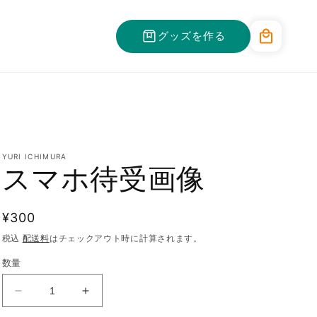
カ
グッズを作る
ー
ト
YURI ICHIMURA
スマホ待受画像
通
¥300
常
税込
配送料
はチェックアウト時に計算されます。
価
数量
格
ス
ス
マ
マ