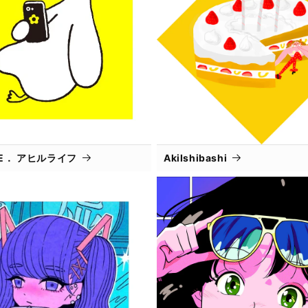
IFE． アヒルライフ
AkiIshibashi