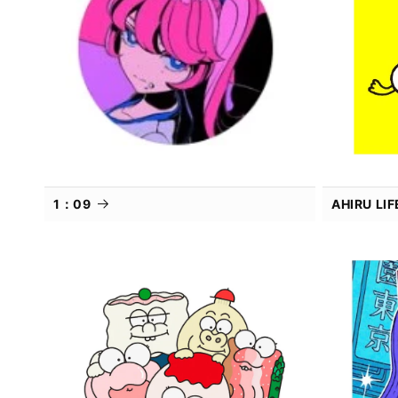
1：09
AHIRU L