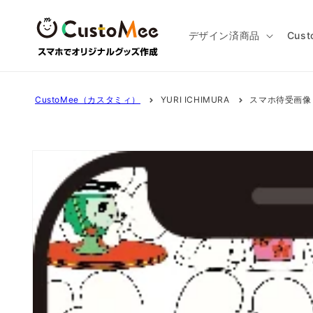
コンテ
ンツに
進む
デザイン済商品
Cus
CustoMee（カスタミィ）
YURI ICHIMURA
スマホ待受画像
商品情
報にス
キップ