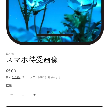
モ
ー
霧月傑
ダ
スマホ待受画像
ル
で
メ
通
¥500
デ
常
ィ
税込
配送料
はチェックアウト時に計算されます。
ア
価
数量
(1)
格
を
開
ス
ス
く
マ
マ