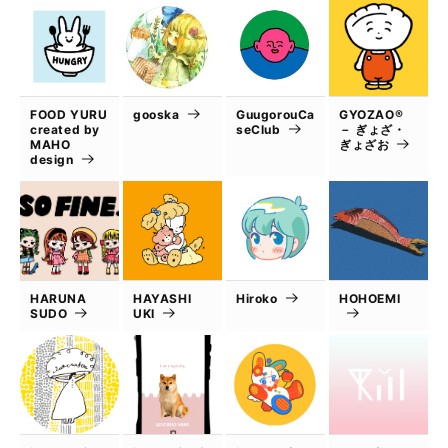
FOOD YURU
gooska
GuugorouCa
GYOZAO®
created by
seClub
－ ぎょざ・
MAHO
ぎょざお
design
HARUNA
HAYASHI
Hiroko
HOHOEMI
SUDO
UKI