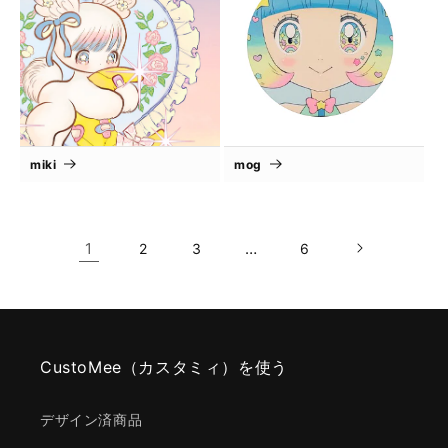
miki
mog
1
…
2
3
6
CustoMee（カスタミィ）を使う
デザイン済商品