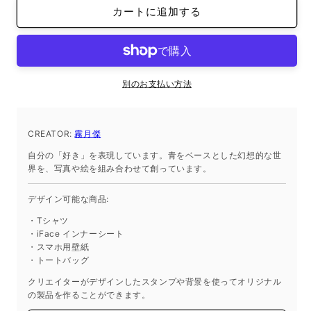
ホ
ホ
カートに追加する
待
待
受
受
画
画
像
像
の
の
別のお支払い方法
数
数
量
量
CREATOR:
を
霧月傑
を
減
増
自分の「好き」を表現しています。青をベースとした幻想的な世
ら
や
界を、写真や絵を組み合わせて創っています。
す
す
デザイン可能な商品:
・Tシャツ
・iFace インナーシート
・スマホ用壁紙
・トートバッグ
クリエイターがデザインしたスタンプや背景を使ってオリジナル
の製品を作ることができます。