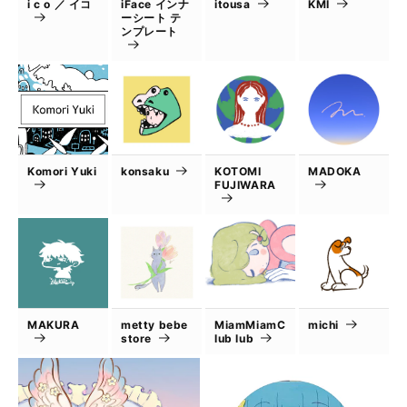
i c o ／ イコ
iFace インナ
itousa
KMI
ーシート テ
ンプレート
Komori Yuki
konsaku
KOTOMI
MADOKA
FUJIWARA
MAKURA
metty bebe
MiamMiamC
michi
store
lub lub