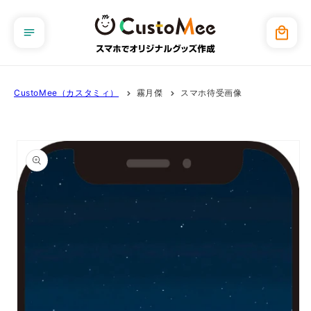
コンテ
ンツに
カ
進む
ー
ト
CustoMee（カスタミィ）
霧月傑
スマホ待受画像
商品情
報にス
キップ