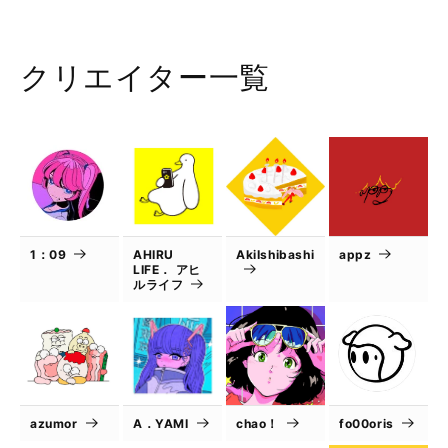
クリエイター一覧
1：09
AHIRU
AkiIshibashi
appz
LIFE． アヒ
ルライフ
azumor
A．YAMI
chao！
fo00oris