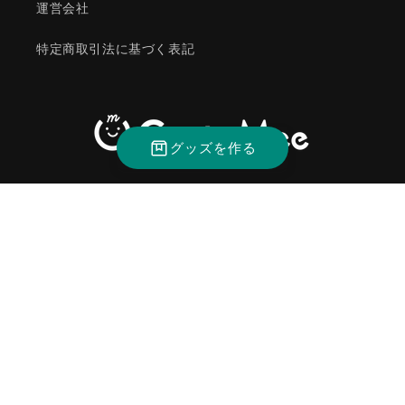
運営会社
特定商取引法に基づく表記
グッズを作る
Instagram
決
済
方
法
© 2026,
CustoMee（カスタミィ）
返金ポリシー