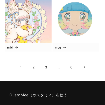
miki
mog
1
…
2
3
6
CustoMee（カスタミィ）を使う