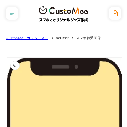
コンテ
ンツに
カ
進む
ー
ト
CustoMee（カスタミィ）
azumor
スマホ待受画像
商品情
報にス
キップ