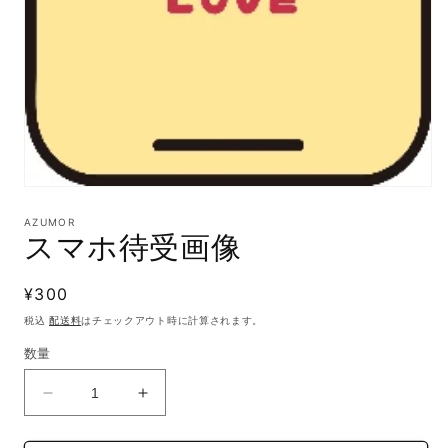
モ
ー
AZUMOR
ダ
スマホ待受画像
ル
で
メ
通
¥300
デ
常
ィ
税込
配送料
はチェックアウト時に計算されます。
ア
価
数量
(1)
格
を
開
ス
ス
く
マ
マ