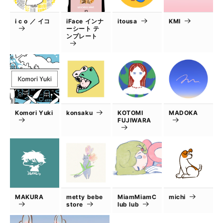
i c o ／ イコ
iFace インナ
itousa
KMI
ーシート テ
ンプレート
Komori Yuki
konsaku
KOTOMI
MADOKA
FUJIWARA
MAKURA
metty bebe
MiamMiamC
michi
store
lub lub