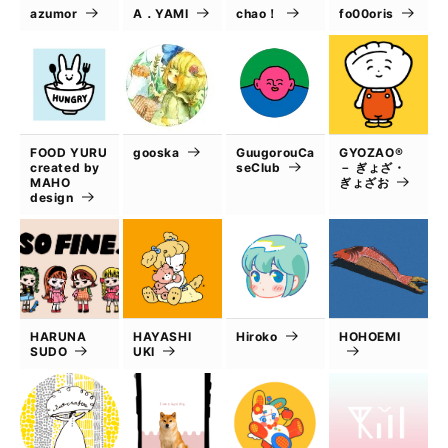
azumor
A．YAMI
chao！
fo00oris
FOOD YURU
gooska
GuugorouCa
GYOZAO®
created by
seClub
－ ぎょざ・
MAHO
ぎょざお
design
HARUNA
HAYASHI
Hiroko
HOHOEMI
SUDO
UKI