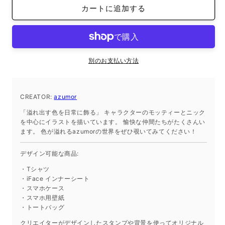
ホ
ホ
カートに追加する
待
待
受
受
画
画
像
像
の
の
別のお支払い方法
数
数
量
量
CREATOR:
を
azumor
を
減
増
「溢れ出す色を日常に飾る」 キャラクターのモッティーとニック
ら
や
を中心にイラストを描いています。 愉快な仲間たちがたくさんい
ます。 色が溢れるazumorの世界をぜひ覗いてみてください！
す
す
デザイン可能な商品:
・Tシャツ
・iFace インナーシート
・スマホケース
・スマホ用壁紙
・トートバッグ
クリエイターがデザインしたスタンプや背景を使ってオリジナル