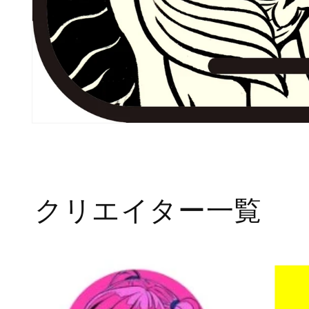
モ
ー
ダ
ル
で
メ
クリエイター一覧
デ
ィ
ア
(1)
を
開
く