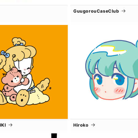
GuugorouCaseClub
UKI
Hiroko