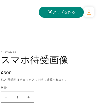
カ
グッズを作る
ー
ト
CUSTOMEE
スマホ待受画像
通
¥300
常
税込
配送料
はチェックアウト時に計算されます。
価
数量
格
ス
ス
マ
マ