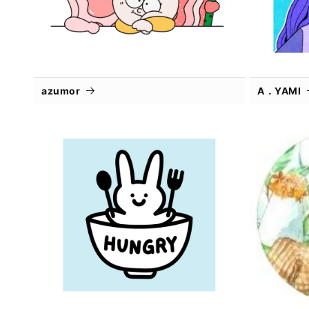
azumor
A．YAMI