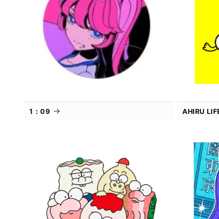
1：09
AHIRU L