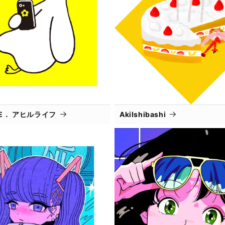
IFE． アヒルライフ
AkiIshibashi