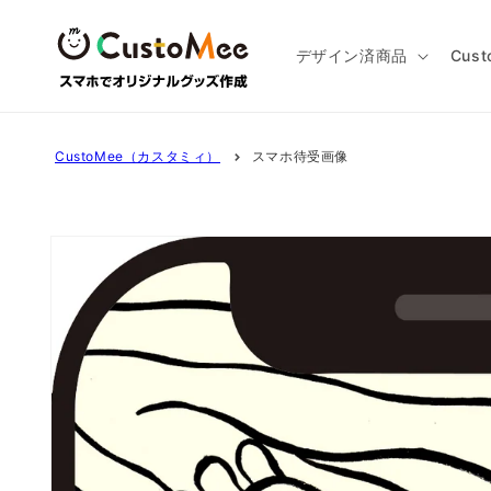
コンテ
ンツに
進む
デザイン済商品
Cus
CustoMee（カスタミィ）
スマホ待受画像
商品情
報にス
キップ