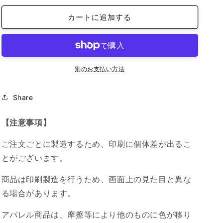
ホ
ホ
カートに追加する
待
待
受
受
画
画
像
像
の
の
別のお支払い方法
数
数
量
量
Share
を
を
減
増
【注意事項】
ら
や
す
す
ご注文ごとに製造するため、印刷に個体差が出るこ
とがございます。
商品は印刷製造を行うため、画面上の見た目と異な
る場合があります。
アパレル商品は、摩擦等により他のものに色が移り