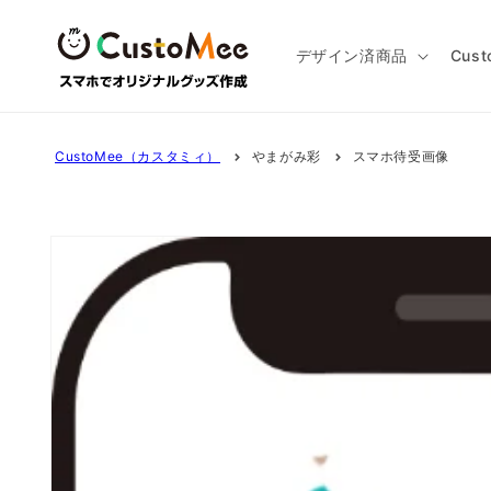
コンテ
ンツに
進む
デザイン済商品
Cus
CustoMee（カスタミィ）
やまがみ彩
スマホ待受画像
商品情
報にス
キップ