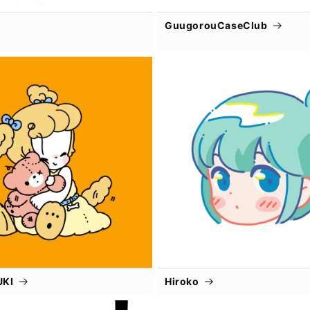
GuugorouCaseClub
UKI
Hiroko