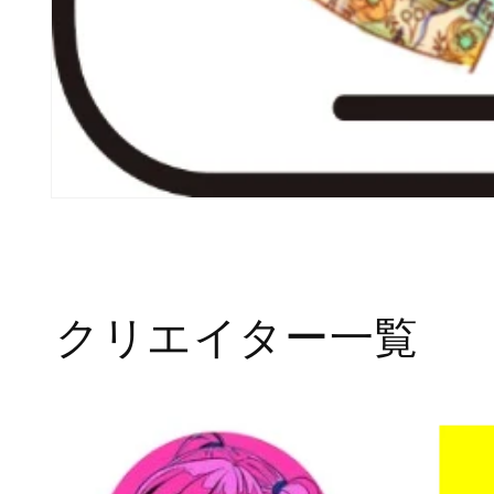
モ
ー
ダ
ル
で
メ
クリエイター一覧
デ
ィ
ア
(1)
を
開
く