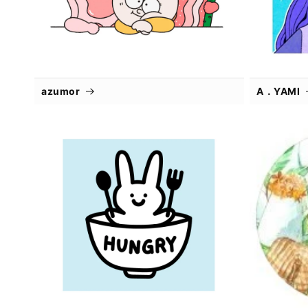
azumor
A．YAMI