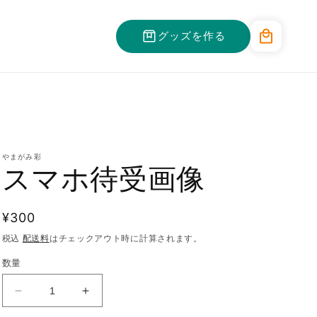
カ
グッズを作る
ー
ト
やまがみ彩
スマホ待受画像
通
¥300
常
税込
配送料
はチェックアウト時に計算されます。
価
数量
格
ス
ス
マ
マ