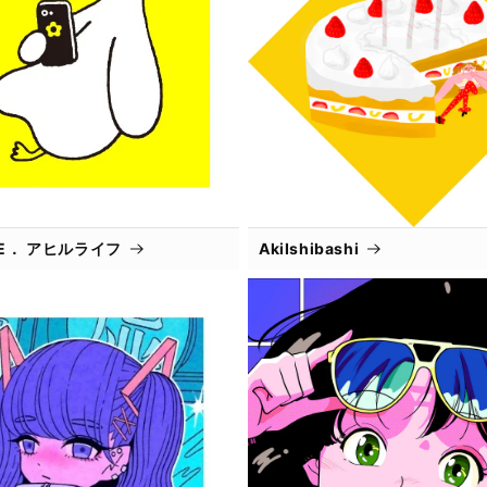
IFE． アヒルライフ
AkiIshibashi