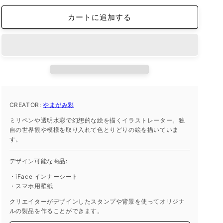
ホ
ホ
カートに追加する
待
待
受
受
画
画
像
像
の
の
数
数
量
量
CREATOR:
を
やまがみ彩
を
減
増
ミリペンや透明水彩で幻想的な絵を描くイラストレーター。独
ら
や
自の世界観や模様を取り入れて色とりどりの絵を描いていま
す。
す
す
デザイン可能な商品:
・iFace インナーシート
・スマホ用壁紙
クリエイターがデザインしたスタンプや背景を使ってオリジナ
ルの製品を作ることができます。