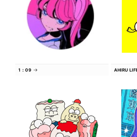
1：09
AHIRU L