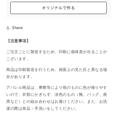
レ
レ
の
の
オリジナルで作る
数
数
量
量
を
を
Share
減
増
ら
や
【注意事項】
す
す
ご注文ごとに製造するため、印刷に個体差が出ることが
ございます。
商品は印刷製造を行うため、画面上の見た目と異なる場
合があります。
アパレル商品は、摩擦等により他のものに色が移りやす
いので、衣類にかぎらず、淡色のもの（靴、バッグ、座
席など）との組み合わせはお避けください。また、お洗
濯の際は単品・手洗いをしてください。