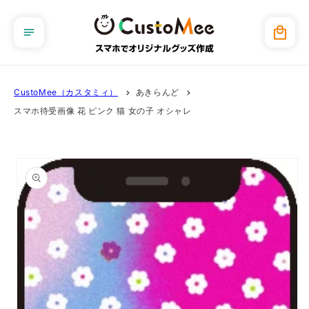
コンテ
ンツに
カ
進む
ー
ト
CustoMee（カスタミィ）
あきらんど
スマホ待受画像 花 ピンク 猫 女の子 オシャレ
商品情
報にス
キップ