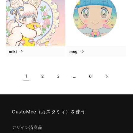
miki
mog
1
…
2
3
6
CustoMee（カスタミィ）を使う
デザイン済商品