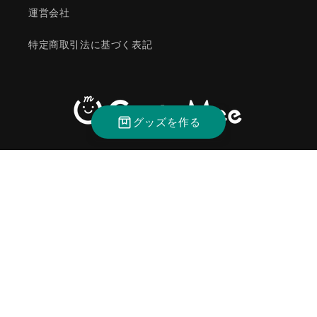
運営会社
特定商取引法に基づく表記
グッズを作る
Instagram
決
済
方
法
© 2026,
CustoMee（カスタミィ）
返金ポリシー