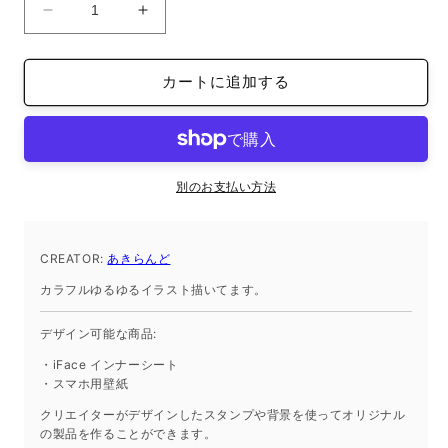
ス
ス
マ
マ
ホ
ホ
カートに追加する
待
待
受
受
画
画
像
像
花
花
別のお支払い方法
ピ
ピ
ン
ン
CREATOR:
ク
あきらんど
ク
猫
猫
カラフルゆるゆるイラスト描いてます。
女
女
の
の
デザイン可能な商品:
子
子
・iFace インナーシート
オ
オ
・スマホ用壁紙
シ
シ
クリエイターがデザインしたスタンプや背景を使ってオリジナル
ャ
ャ
の製品を作ることができます。