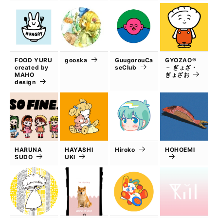
FOOD YURU
gooska
GuugorouCa
GYOZAO®
created by
seClub
－ ぎょざ・
MAHO
ぎょざお
design
HARUNA
HAYASHI
Hiroko
HOHOEMI
SUDO
UKI