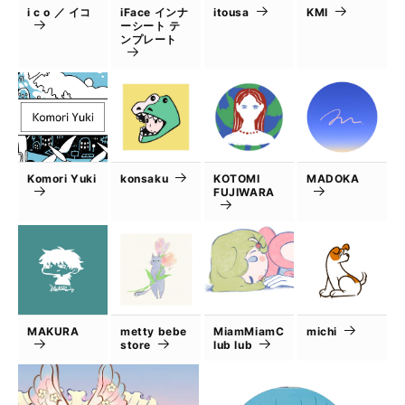
i c o ／ イコ
iFace インナ
itousa
KMI
ーシート テ
ンプレート
Komori Yuki
konsaku
KOTOMI
MADOKA
FUJIWARA
MAKURA
metty bebe
MiamMiamC
michi
store
lub lub