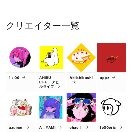
クリエイター一覧
1：09
AHIRU
AkiIshibashi
appz
LIFE． アヒ
ルライフ
azumor
A．YAMI
chao！
fo00oris