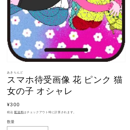
モ
ー
あきらんど
ダ
スマホ待受画像 花 ピンク 猫
ル
で
女の子 オシャレ
メ
デ
ィ
通
¥300
ア
(1)
常
税込
配送料
はチェックアウト時に計算されます。
を
価
開
数量
格
く