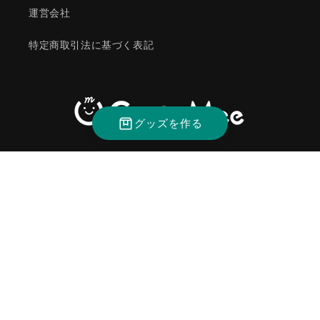
運営会社
特定商取引法に基づく表記
グッズを作る
Instagram
決
済
方
法
© 2026,
CustoMee（カスタミィ）
返金ポリシー