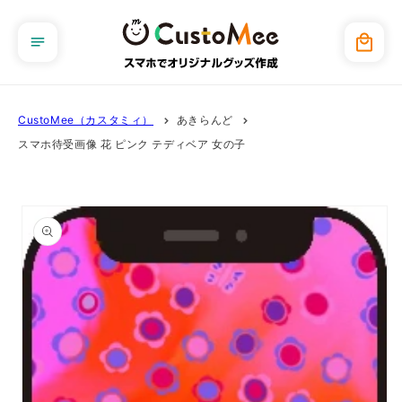
コンテ
ンツに
カ
進む
ー
ト
CustoMee（カスタミィ）
あきらんど
スマホ待受画像 花 ピンク テディベア 女の子
商品情
報にス
キップ