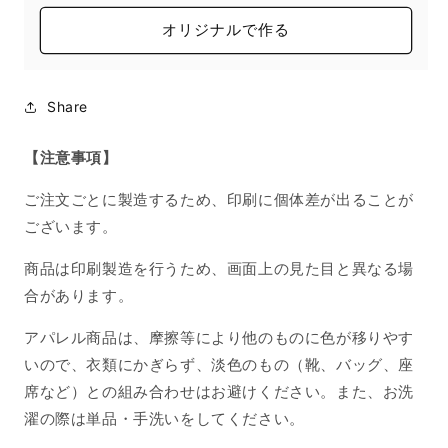
子
子
の
の
オリジナルで作る
数
数
量
量
を
を
Share
減
増
ら
や
【注意事項】
す
す
ご注文ごとに製造するため、印刷に個体差が出ることが
ございます。
商品は印刷製造を行うため、画面上の見た目と異なる場
合があります。
アパレル商品は、摩擦等により他のものに色が移りやす
いので、衣類にかぎらず、淡色のもの（靴、バッグ、座
席など）との組み合わせはお避けください。また、お洗
濯の際は単品・手洗いをしてください。