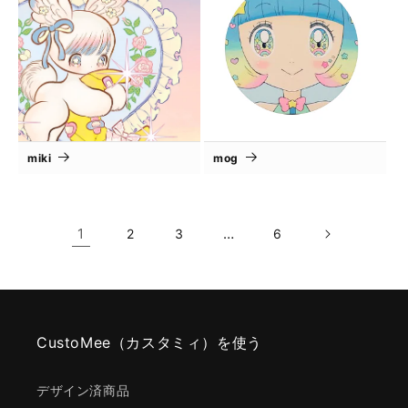
miki
mog
1
…
2
3
6
CustoMee（カスタミィ）を使う
デザイン済商品