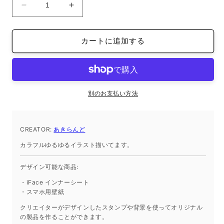
ス
ス
マ
マ
ホ
ホ
カートに追加する
待
待
受
受
画
画
像
像
花
花
別のお支払い方法
ピ
ピ
ン
ン
CREATOR:
ク
あきらんど
ク
テ
テ
カラフルゆるゆるイラスト描いてます。
デ
デ
ィ
ィ
デザイン可能な商品:
ベ
ベ
・iFace インナーシート
ア
ア
・スマホ用壁紙
女
女
クリエイターがデザインしたスタンプや背景を使ってオリジナル
の
の
の製品を作ることができます。