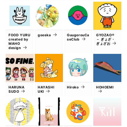
FOOD YURU
gooska
GuugorouCa
GYOZAO®
created by
seClub
－ ぎょざ・
MAHO
ぎょざお
design
HARUNA
HAYASHI
Hiroko
HOHOEMI
SUDO
UKI