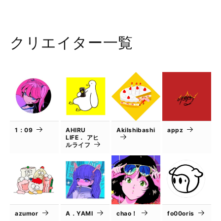
クリエイター一覧
1：09
AHIRU
AkiIshibashi
appz
LIFE． アヒ
ルライフ
azumor
A．YAMI
chao！
fo00oris