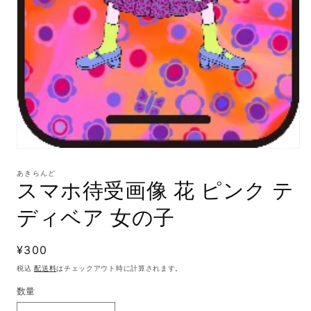
モ
ー
あきらんど
ダ
スマホ待受画像 花 ピンク テ
ル
で
ディベア 女の子
メ
デ
ィ
通
¥300
ア
(1)
常
税込
配送料
はチェックアウト時に計算されます。
を
価
開
数量
格
く