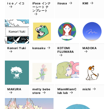
i c o ／ イコ
iFace インナ
itousa
KMI
ーシート テ
ンプレート
Komori Yuki
konsaku
KOTOMI
MADOKA
FUJIWARA
MAKURA
metty bebe
MiamMiamC
michi
store
lub lub