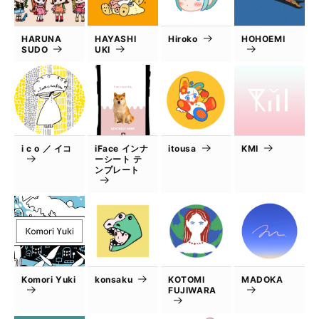
HARUNA
HAYASHI
Hiroko
HOHOEMI
SUDO
UKI
i c o ／ イコ
iFace インナ
itousa
KMI
ーシート テ
ンプレート
Komori Yuki
konsaku
KOTOMI
MADOKA
FUJIWARA