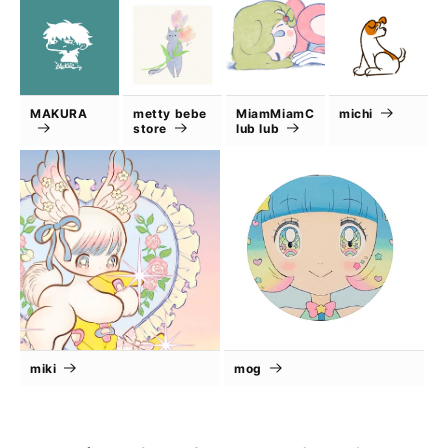
MAKURA
metty bebe
MiamMiamC
michi
store
lub lub
miki
mog