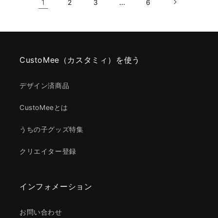
1
…
2
3
6
CustoMee（カスタミィ）を使う
デザイン済商品
CustoMeeとは
うちの子グッズ特集
クリエイター登録
インフォメーション
お問い合わせ