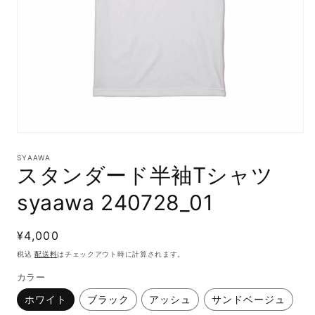
モ
ー
SYAAWA
ダ
スタンダード半袖Tシャツ
ル
で
syaawa 240728_01
メ
デ
ィ
通
¥4,000
ア
(1)
常
税込
配送料
はチェックアウト時に計算されます。
を
価
開
カラー
格
く
ホワイト
ブラック
アッシュ
サンドベージュ