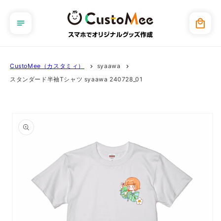
コンテ
ンツに
カ
進む
ー
ト
CustoMee（カスタミィ）
syaawa
スタンダード半袖Tシャツ syaawa 240728_01
商品情
報にス
キップ