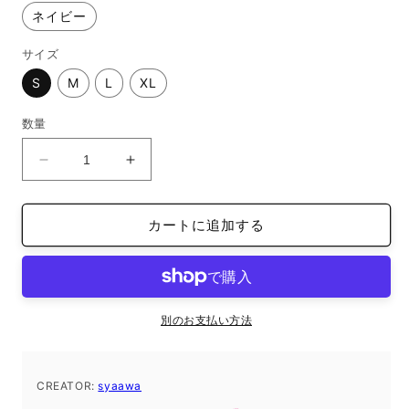
ネイビー
サイズ
S
M
L
XL
数量
ス
ス
タ
タ
ン
ン
カートに追加する
ダ
ダ
ー
ー
ド
ド
半
半
袖
袖
別のお支払い方法
T
T
シ
シ
ャ
ャ
CREATOR:
syaawa
ツ
ツ