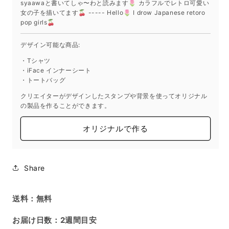
syaawaと書いてしゃ〜わと読みます🌷 カラフルでレトロ可愛い
syaawa
syaawa
女の子を描いてます🍒 ----- Hello🌷 I drow Japanese retoro
240728_01
240728_01
pop girls🍒
の
の
数
数
デザイン可能な商品:
量
量
・Tシャツ
を
を
・iFace インナーシート
・トートバッグ
減
増
ら
や
クリエイターがデザインしたスタンプや背景を使ってオリジナル
す
す
の製品を作ることができます。
オリジナルで作る
Share
送料：無料
お届け日数：2週間目安