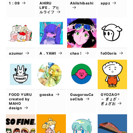
1：09
AHIRU
AkiIshibashi
appz
LIFE． アヒ
ルライフ
azumor
A．YAMI
chao！
fo00oris
FOOD YURU
gooska
GuugorouCa
GYOZAO®
created by
seClub
－ ぎょざ・
MAHO
ぎょざお
design