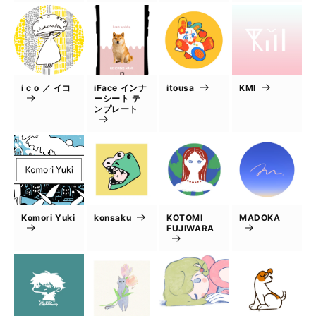
i c o ／ イコ
iFace インナ
itousa
KMI
ーシート テ
ンプレート
Komori Yuki
konsaku
KOTOMI
MADOKA
FUJIWARA