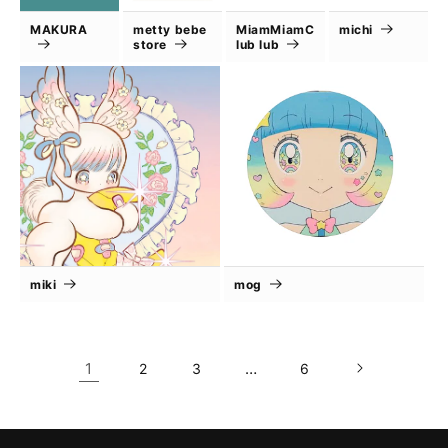
MAKURA
metty bebe
MiamMiamC
michi
store
lub lub
miki
mog
1
…
2
3
6