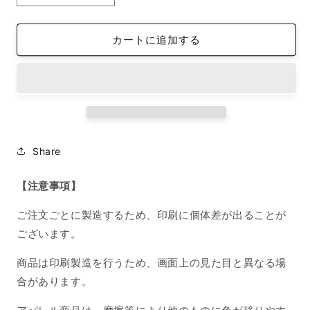
タ
タ
ン
ン
カートに追加する
ダ
ダ
ー
ー
ド
ド
半
半
袖
袖
T
T
シ
シ
Share
ャ
ャ
ツ
ツ
【注意事項】
ホ
ホ
ワ
ワ
ご注文ごとに製造するため、印刷に個体差が出ることが
イ
イ
ございます。
ト
ト
S
S
商品は印刷製造を行うため、画面上の見た目と異なる場
サ
サ
合があります。
イ
イ
ズ
ズ