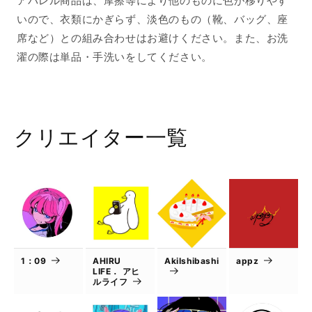
アパレル商品は、摩擦等により他のものに色が移りやす
の
の
いので、衣類にかぎらず、淡色のもの（靴、バッグ、座
数
数
席など）との組み合わせはお避けください。また、お洗
量
量
濯の際は単品・手洗いをしてください。
を
を
減
増
ら
や
す
す
クリエイター一覧
1：09
AHIRU
AkiIshibashi
appz
LIFE． アヒ
ルライフ