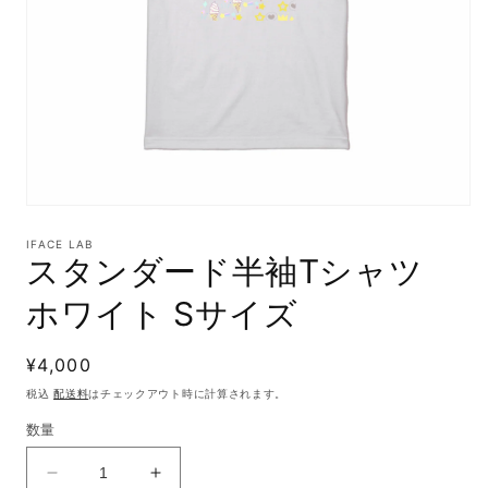
モ
ー
IFACE LAB
ダ
スタンダード半袖Tシャツ
ル
で
ホワイト Sサイズ
メ
デ
ィ
通
¥4,000
ア
(1)
常
税込
配送料
はチェックアウト時に計算されます。
を
価
開
数量
格
く
ス
ス