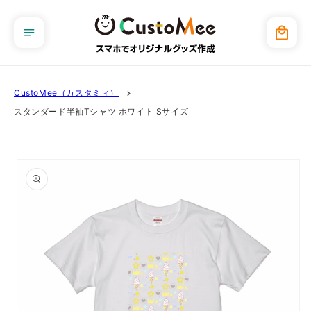
コンテ
ンツに
カ
進む
ー
ト
CustoMee（カスタミィ）
スタンダード半袖Tシャツ ホワイト Sサイズ
商品情
報にス
キップ