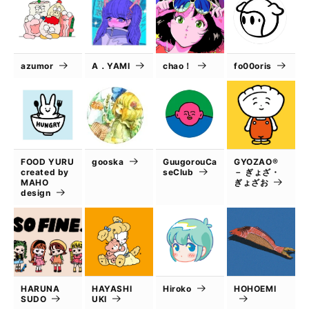
azumor
A．YAMI
chao！
fo00oris
FOOD YURU
gooska
GuugorouCa
GYOZAO®
created by
seClub
－ ぎょざ・
MAHO
ぎょざお
design
HARUNA
HAYASHI
Hiroko
HOHOEMI
SUDO
UKI