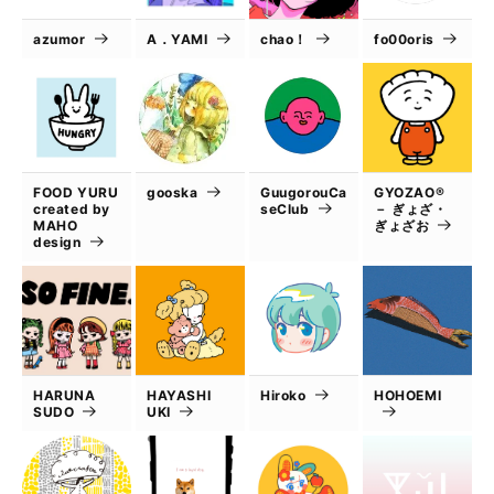
azumor
A．YAMI
chao！
fo00oris
FOOD YURU
gooska
GuugorouCa
GYOZAO®
created by
seClub
－ ぎょざ・
MAHO
ぎょざお
design
HARUNA
HAYASHI
Hiroko
HOHOEMI
SUDO
UKI