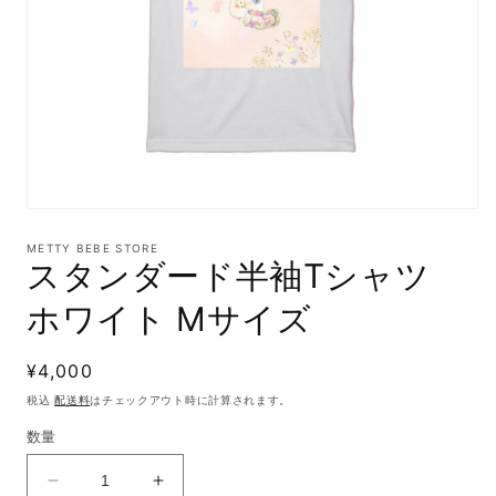
モ
ー
METTY BEBE STORE
ダ
スタンダード半袖Tシャツ
ル
で
ホワイト Mサイズ
メ
デ
ィ
通
¥4,000
ア
(1)
常
税込
配送料
はチェックアウト時に計算されます。
を
価
開
数量
格
く
ス
ス