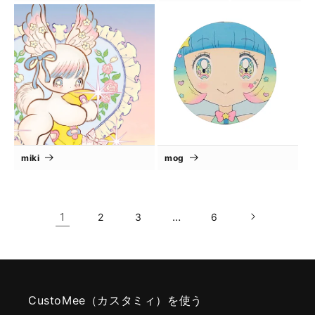
miki
mog
1
…
2
3
6
CustoMee（カスタミィ）を使う