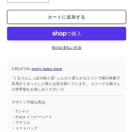
タ
タ
ン
ン
カートに追加する
ダ
ダ
ー
ー
ド
ド
半
半
袖
袖
別のお支払い方法
T
T
シ
シ
ャ
ャ
CREATOR:
metty bebe store
ツ
ツ
“くるりんしっぽの猫と花” ふんわり柔らかなラインで瞳が綺麗で
ホ
ホ
尻尾がくるっとした猫とお花を描いています。 ユニークな猫さん
の世界観をお楽しみください✳︎
ワ
ワ
イ
イ
デザイン可能な商品:
ト
ト
M
M
・Tシャツ
サ
サ
・iFace インナーシート
・アクリル
イ
イ
・トートバッグ
ズ
ズ