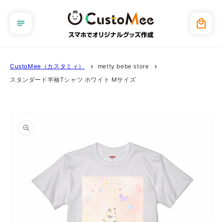
コンテ
ンツに
カ
進む
ー
ト
CustoMee（カスタミィ）
metty bebe store
スタンダード半袖Tシャツ ホワイト Mサイズ
商品情
報にス
キップ