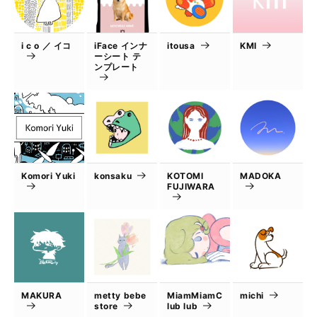
i c o ／ イコ
iFace インナ
itousa
KMI
ーシート テ
ンプレート
Komori Yuki
konsaku
KOTOMI
MADOKA
FUJIWARA
MAKURA
metty bebe
MiamMiamC
michi
store
lub lub