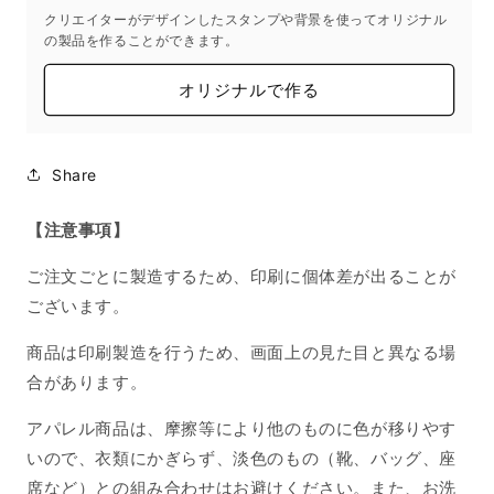
クリエイターがデザインしたスタンプや背景を使ってオリジナル
の
の
の製品を作ることができます。
数
数
量
量
オリジナルで作る
を
を
減
増
ら
や
Share
す
す
【注意事項】
ご注文ごとに製造するため、印刷に個体差が出ることが
ございます。
商品は印刷製造を行うため、画面上の見た目と異なる場
合があります。
アパレル商品は、摩擦等により他のものに色が移りやす
いので、衣類にかぎらず、淡色のもの（靴、バッグ、座
席など）との組み合わせはお避けください。また、お洗