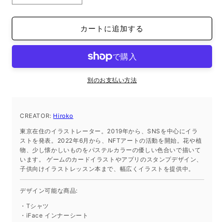
タ
タ
ン
ン
カートに追加する
ダ
ダ
ー
ー
ド
ド
半
半
袖
袖
別のお支払い方法
T
T
シ
シ
ャ
ャ
CREATOR:
Hiroko
ツ
ツ
東京在住のイラストレーター。2019年から、SNSを中心にイラ
ホ
ホ
ストを発表。2022年6月から、NFTアートの活動を開始。花や植
物、少し懐かしいものをパステルカラーの優しい色合いで描いて
ワ
ワ
います。 ゲームのカードイラストやアプリのスタンプデザイン、
イ
イ
子供向けイラストレッスン本まで、幅広くイラストを提供中。
ト
ト
M
M
デザイン可能な商品:
サ
サ
・Tシャツ
イ
イ
・iFace インナーシート
ズ
ズ