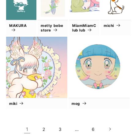
MAKURA
metty bebe
MiamMiamC
michi
store
lub lub
miki
mog
1
…
2
3
6