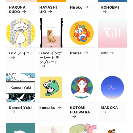
HARUNA
HAYASHI
Hiroko
HOHOEMI
SUDO
UKI
i c o ／ イコ
iFace インナ
itousa
KMI
ーシート テ
ンプレート
Komori Yuki
konsaku
KOTOMI
MADOKA
FUJIWARA