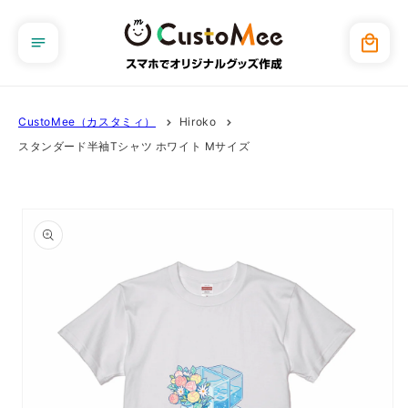
コンテ
ンツに
カ
進む
ー
ト
CustoMee（カスタミィ）
Hiroko
スタンダード半袖Tシャツ ホワイト Mサイズ
商品情
報にス
キップ