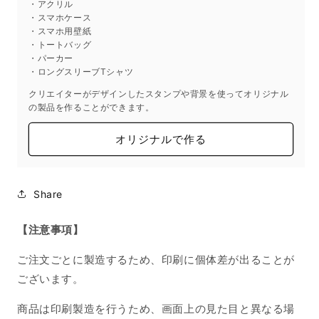
・アクリル
の
の
・スマホケース
・スマホ用壁紙
数
数
・トートバッグ
量
量
・パーカー
を
を
・ロングスリーブTシャツ
減
増
クリエイターがデザインしたスタンプや背景を使ってオリジナル
ら
や
の製品を作ることができます。
す
す
オリジナルで作る
Share
【注意事項】
ご注文ごとに製造するため、印刷に個体差が出ることが
ございます。
商品は印刷製造を行うため、画面上の見た目と異なる場