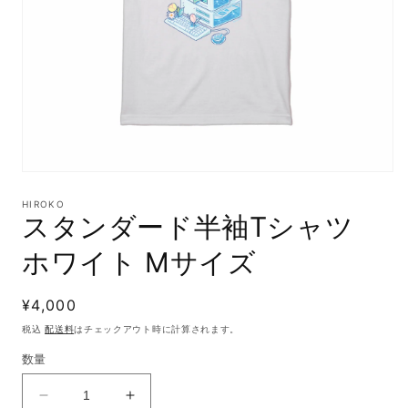
モ
ー
HIROKO
ダ
スタンダード半袖Tシャツ
ル
で
ホワイト Mサイズ
メ
デ
ィ
通
¥4,000
ア
(1)
常
税込
配送料
はチェックアウト時に計算されます。
を
価
開
数量
格
く
ス
ス