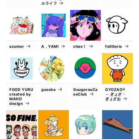
ルライフ
azumor
A．YAMI
chao！
fo00oris
FOOD YURU
gooska
GuugorouCa
GYOZAO®
created by
seClub
－ ぎょざ・
MAHO
ぎょざお
design