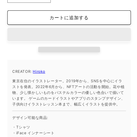
タ
タ
ン
ン
カートに追加する
ダ
ダ
ー
ー
ド
ド
半
半
袖
袖
T
T
シ
シ
ャ
ャ
CREATOR:
Hiroko
ツ
ツ
東京在住のイラストレーター。2019年から、SNSを中心にイラ
ホ
ホ
ストを発表。2022年6月から、NFTアートの活動を開始。花や植
物、少し懐かしいものをパステルカラーの優しい色合いで描いて
ワ
ワ
います。 ゲームのカードイラストやアプリのスタンプデザイン、
イ
イ
子供向けイラストレッスン本まで、幅広くイラストを提供中。
ト
ト
L
L
デザイン可能な商品:
サ
サ
・Tシャツ
イ
イ
・iFace インナーシート
ズ
ズ