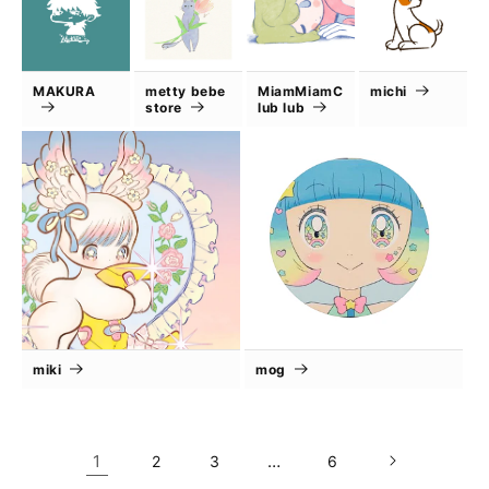
MAKURA
metty bebe
MiamMiamC
michi
store
lub lub
miki
mog
1
…
2
3
6