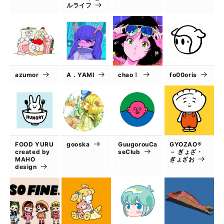
ルライフ
azumor
A．YAMI
chao！
fo00oris
FOOD YURU
gooska
GuugorouCa
GYOZAO®
created by
seClub
－ ぎょざ・
MAHO
ぎょざお
design