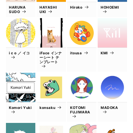
HARUNA
HAYASHI
Hiroko
HOHOEMI
SUDO
UKI
i c o ／ イコ
iFace インナ
itousa
KMI
ーシート テ
ンプレート
Komori Yuki
konsaku
KOTOMI
MADOKA
FUJIWARA