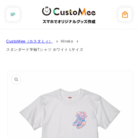
コンテ
ンツに
カ
進む
ー
ト
CustoMee（カスタミィ）
Hiroko
スタンダード半袖Tシャツ ホワイト Lサイズ
商品情
報にス
キップ