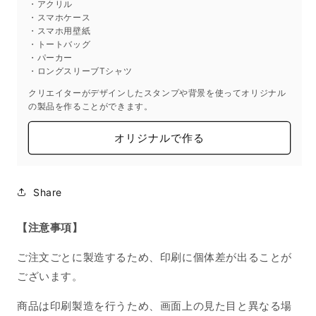
・アクリル
の
の
・スマホケース
・スマホ用壁紙
数
数
・トートバッグ
量
量
・パーカー
を
を
・ロングスリーブTシャツ
減
増
クリエイターがデザインしたスタンプや背景を使ってオリジナル
ら
や
の製品を作ることができます。
す
す
オリジナルで作る
Share
【注意事項】
ご注文ごとに製造するため、印刷に個体差が出ることが
ございます。
商品は印刷製造を行うため、画面上の見た目と異なる場