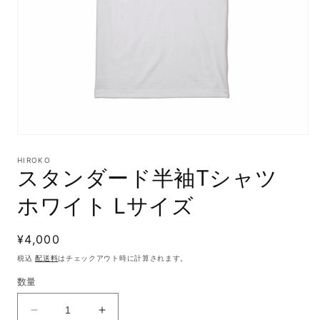
モ
ー
HIROKO
ダ
スタンダード半袖Tシャツ
ル
で
ホワイト Lサイズ
メ
デ
ィ
通
¥4,000
ア
(1)
常
税込
配送料
はチェックアウト時に計算されます。
を
価
開
数量
格
く
ス
ス