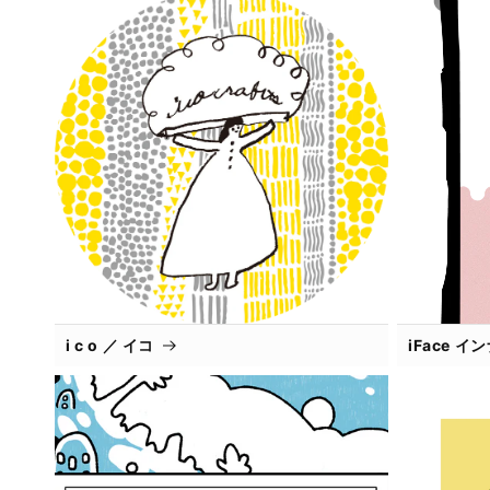
i c o ／ イコ
iFace 