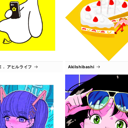
IFE． アヒルライフ
AkiIshibashi