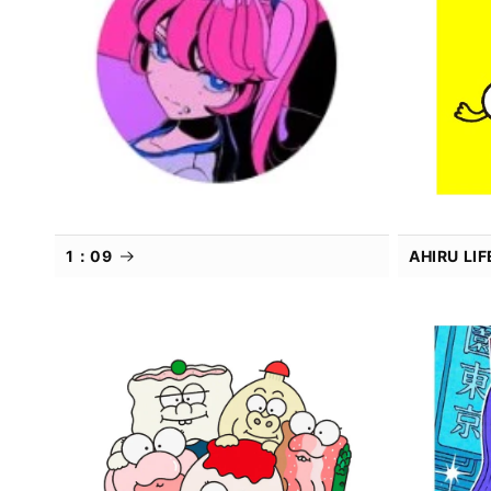
1：09
AHIRU L