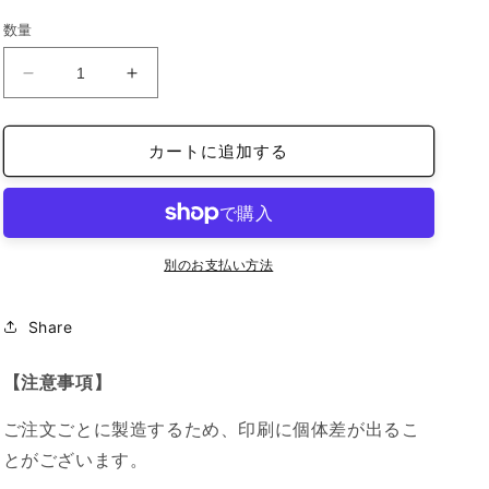
価
数量
格
ス
ス
タ
タ
ン
ン
カートに追加する
ダ
ダ
ー
ー
ド
ド
半
半
袖
袖
別のお支払い方法
T
T
シ
シ
Share
ャ
ャ
ツ
ツ
【注意事項】
ア
ア
ッ
ッ
ご注文ごとに製造するため、印刷に個体差が出るこ
シ
シ
とがございます。
ュ
ュ