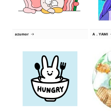
azumor
A．YAMI