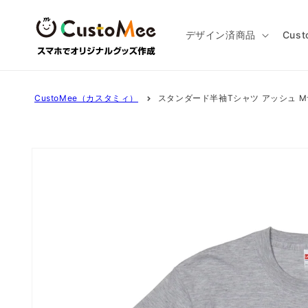
コンテ
ンツに
進む
デザイン済商品
Cus
CustoMee（カスタミィ）
スタンダード半袖Tシャツ アッシュ 
商品情
報にス
キップ