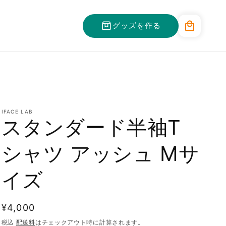
カ
グッズを作る
ー
ト
IFACE LAB
スタンダード半袖T
シャツ アッシュ Mサ
イズ
通
¥4,000
常
税込
配送料
はチェックアウト時に計算されます。