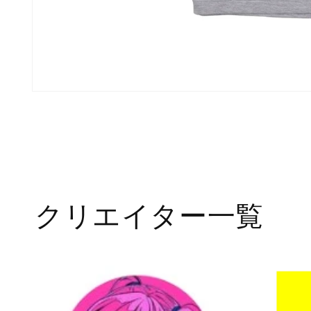
モ
ー
ダ
ル
で
メ
デ
ィ
ア
クリエイター一覧
(1)
を
開
く