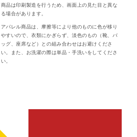
M
M
商品は印刷製造を行うため、画面上の見た目と異な
サ
サ
る場合があります。
イ
イ
ズ
ズ
アパレル商品は、摩擦等により他のものに色が移り
の
の
やすいので、衣類にかぎらず、淡色のもの（靴、バ
数
数
ッグ、座席など）との組み合わせはお避けくださ
量
量
い。また、お洗濯の際は単品・手洗いをしてくださ
を
を
い。
減
増
ら
や
す
す