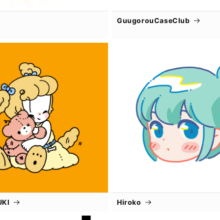
GuugorouCaseClub
UKI
Hiroko