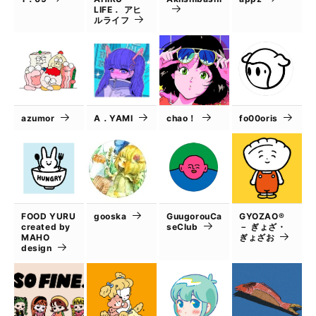
LIFE． アヒ
ルライフ
azumor
A．YAMI
chao！
fo00oris
FOOD YURU
gooska
GuugorouCa
GYOZAO®
created by
seClub
－ ぎょざ・
MAHO
ぎょざお
design