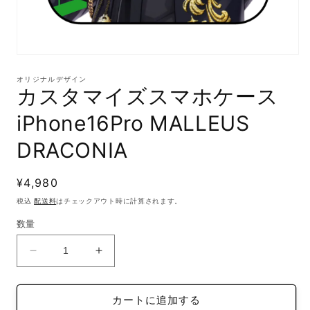
モ
ー
オリジナルデザイン
ダ
カスタマイズスマホケース
ル
で
iPhone16Pro MALLEUS
メ
デ
DRACONIA
ィ
ア
(1)
通
¥4,980
を
開
常
税込
配送料
はチェックアウト時に計算されます。
く
価
数量
格
カ
カ
ス
ス
タ
タ
カートに追加する
マ
マ