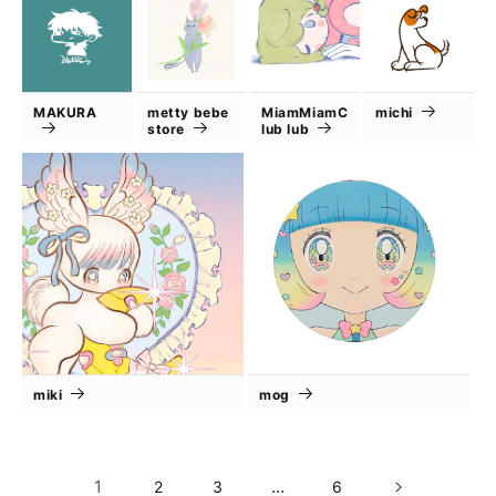
MAKURA
metty bebe
MiamMiamC
michi
store
lub lub
miki
mog
1
…
2
3
6