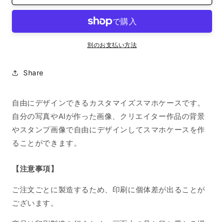
イ
イ
ズ
ズ
ス
ス
マ
マ
別のお支払い方法
ホ
ホ
ケ
ケ
Share
ー
ー
ス
ス
自由にデザインできるカスタマイズスマホケースです。
iPhone16Pro
iPhone16Pro
MALLEUS
MALLEUS
自分の写真やAIが作った画像、クリエイター作品の背景
DRACONIA
DRACONIA
やスタンプ画像で自由にデザインしてスマホケースを作
の
の
ることができます。
数
数
量
量
【注意事項】
を
を
減
増
ご注文ごとに製造するため、印刷に個体差が出ることが
ら
や
ございます。
す
す