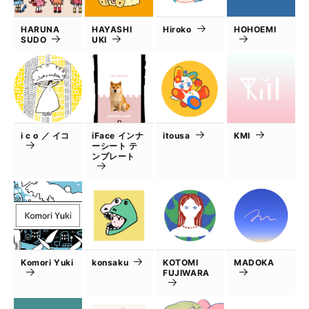
HARUNA
HAYASHI
Hiroko
HOHOEMI
SUDO
UKI
i c o ／ イコ
iFace インナ
itousa
KMI
ーシート テ
ンプレート
Komori Yuki
konsaku
KOTOMI
MADOKA
FUJIWARA