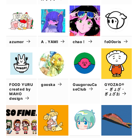
azumor
A．YAMI
chao！
fo00oris
FOOD YURU
gooska
GuugorouCa
GYOZAO®
created by
seClub
－ ぎょざ・
MAHO
ぎょざお
design