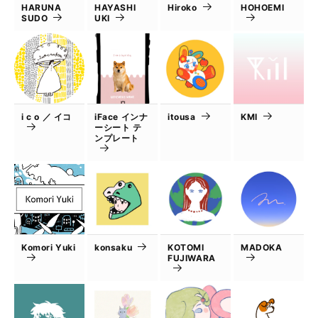
HARUNA
HAYASHI
Hiroko
HOHOEMI
SUDO
UKI
i c o ／ イコ
iFace インナ
itousa
KMI
ーシート テ
ンプレート
Komori Yuki
konsaku
KOTOMI
MADOKA
FUJIWARA