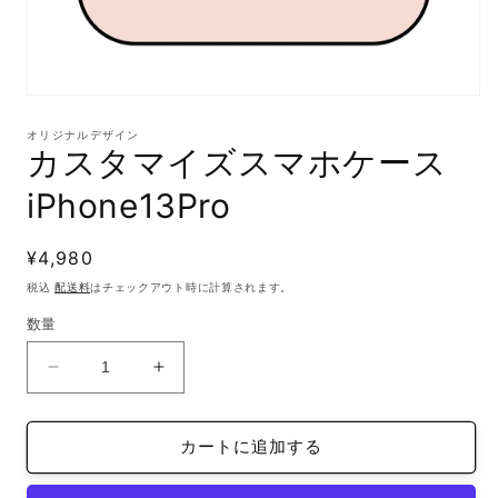
モ
ー
オリジナルデザイン
ダ
カスタマイズスマホケース
ル
で
iPhone13Pro
メ
デ
ィ
通
¥4,980
ア
(1)
常
税込
配送料
はチェックアウト時に計算されます。
を
価
開
数量
格
く
カ
カ
ス
ス
タ
タ
カートに追加する
マ
マ
イ
イ