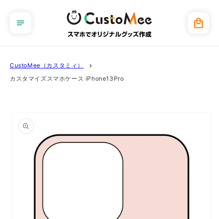
コンテ
ンツに
カ
進む
ー
ト
CustoMee（カスタミィ）
カスタマイズスマホケース iPhone13Pro
商品情
報にス
キップ