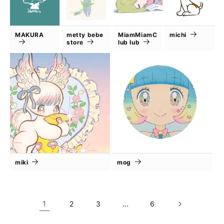
MAKURA
metty bebe
MiamMiamC
michi
store
lub lub
miki
mog
1
…
2
3
6