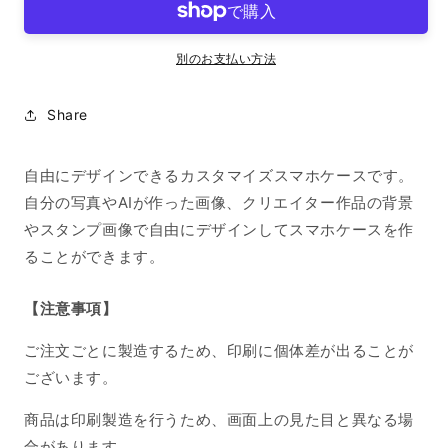
ズ
ズ
ス
ス
マ
マ
別のお支払い方法
ホ
ホ
ケ
ケ
Share
ー
ー
ス
ス
自由にデザインできるカスタマイズスマホケースです。
iPhone13Pro
iPhone13Pro
の
の
自分の写真やAIが作った画像、クリエイター作品の背景
数
数
やスタンプ画像で自由にデザインしてスマホケースを作
量
量
ることができます。
を
を
減
増
【注意事項】
ら
や
す
す
ご注文ごとに製造するため、印刷に個体差が出ることが
ございます。
商品は印刷製造を行うため、画面上の見た目と異なる場
合があります。