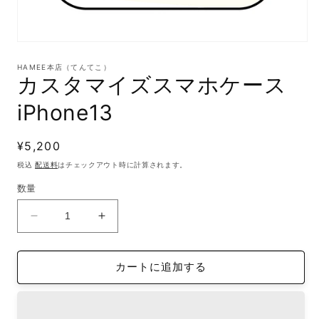
モ
ー
HAMEE本店（てんてこ）
ダ
カスタマイズスマホケース
ル
で
iPhone13
メ
デ
ィ
通
¥5,200
ア
(1)
常
税込
配送料
はチェックアウト時に計算されます。
を
価
開
数量
格
く
カ
カ
ス
ス
タ
タ
カートに追加する
マ
マ
イ
イ
ズ
ズ