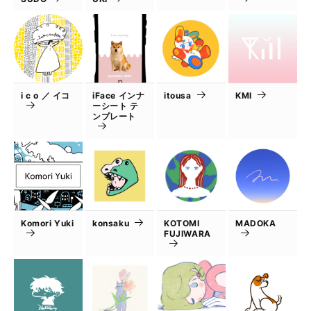
i c o ／ イコ
iFace インナ
itousa
KMI
ーシート テ
ンプレート
Komori Yuki
konsaku
KOTOMI
MADOKA
FUJIWARA