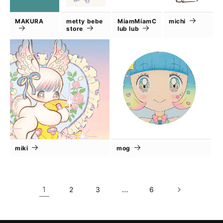
MAKURA
metty bebe
MiamMiamC
michi
store
lub lub
miki
mog
1
…
2
3
6