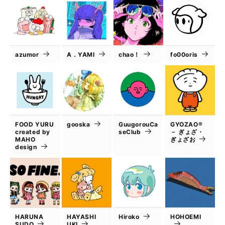
azumor
A．YAMI
chao！
fo00oris
FOOD YURU
gooska
GuugorouCa
GYOZAO®
created by
seClub
－ ぎょざ・
MAHO
ぎょざお
design
HARUNA
HAYASHI
Hiroko
HOHOEMI
SUDO
UKI