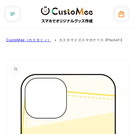
コンテ
ンツに
カ
進む
ー
ト
CustoMee（カスタミィ）
カスタマイズスマホケース iPhone13
商品情
報にス
キップ