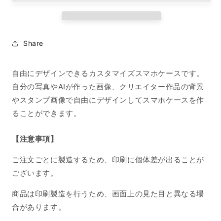
ス
ス
マ
マ
ホ
ホ
ケ
ケ
Share
ー
ー
ス
ス
自由にデザインできるカスタマイズスマホケースです。
iPhone13
iPhone13
の
の
自分の写真やAIが作った画像、クリエイター作品の背景
数
数
やスタンプ画像で自由にデザインしてスマホケースを作
量
量
ることができます。
を
を
減
増
【注意事項】
ら
や
す
す
ご注文ごとに製造するため、印刷に個体差が出ることが
ございます。
商品は印刷製造を行うため、画面上の見た目と異なる場
合があります。